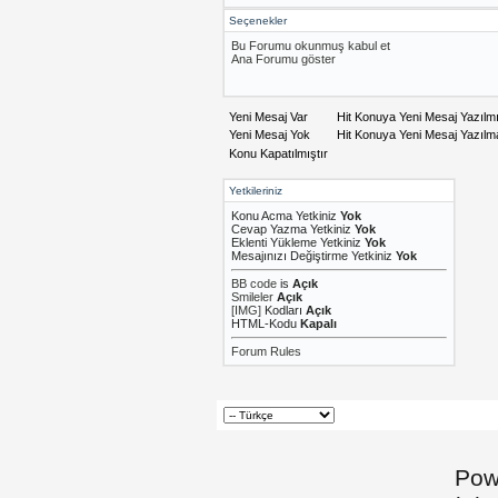
Seçenekler
Bu Forumu okunmuş kabul et
Ana Forumu göster
Yeni Mesaj Var
Hit Konuya Yeni Mesaj Yazılm
Yeni Mesaj Yok
Hit Konuya Yeni Mesaj Yazıl
Konu Kapatılmıştır
Yetkileriniz
Konu Acma Yetkiniz
Yok
Cevap Yazma Yetkiniz
Yok
Eklenti Yükleme Yetkiniz
Yok
Mesajınızı Değiştirme Yetkiniz
Yok
BB code
is
Açık
Smileler
Açık
[IMG]
Kodları
Açık
HTML-Kodu
Kapalı
Forum Rules
Pow