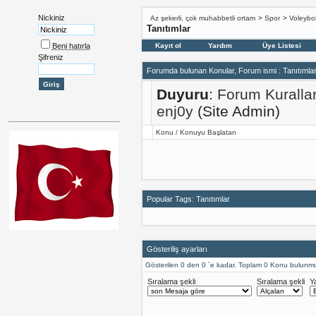
Nickiniz
Az şekerli, çok muhabbetli ortam
>
Spor
>
Voleybo
Tanıtımlar
Beni hatırla
Kayıt ol
Yardım
Üye Listesi
Şifreniz
Forumda bulunan Konular, Forum ismi
: Tanıtımla
Duyuru
:
Forum Kuralla
enj0y
(Site Admin)
Konu
/
Konuyu Başlatan
Popular Tags: Tanıtımlar
Gösteriliş ayarları
Gösterilen 0 den 0 ´e kadar. Toplam 0 Konu bulunmu
Sıralama şekli
Sıralama şekli
Y