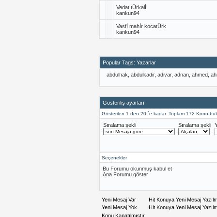
Vedat tÜrkalİ
kankun94
Vasfİ mahİr kocatÜrk
kankun94
Popular Tags: Yazarlar
abdulhak
,
abdulkadir
,
adivar
,
adnan
,
ahmed
,
ah
Gösteriliş ayarları
Gösterilen 1 den 20 ´e kadar. Toplam 172 Konu bu
Sıralama şekli
Sıralama şekli
Seçenekler
Bu Forumu okunmuş kabul et
Ana Forumu göster
Yeni Mesaj Var
Hit Konuya Yeni Mesaj Yazıl
Yeni Mesaj Yok
Hit Konuya Yeni Mesaj Yazıl
Konu Kapatılmıştır