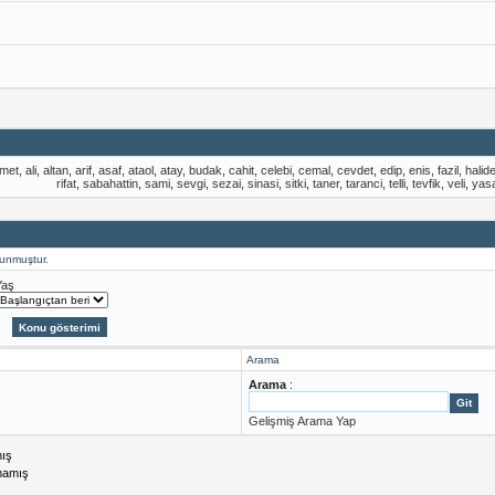
met
,
ali
,
altan
,
arif
,
asaf
,
ataol
,
atay
,
budak
,
cahit
,
celebi
,
cemal
,
cevdet
,
edip
,
enis
,
fazil
,
halid
rifat
,
sabahattin
,
sami
,
sevgi
,
sezai
,
sinasi
,
sitki
,
taner
,
taranci
,
telli
,
tevfik
,
veli
,
yas
lunmuştur.
Yaş
Arama
Arama
:
Gelişmiş Arama Yap
mış
mamış