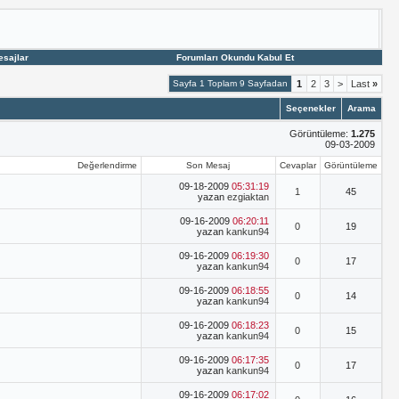
esajlar
Forumları Okundu Kabul Et
Sayfa 1 Toplam 9 Sayfadan
1
2
3
>
Last
»
Seçenekler
Arama
Görüntüleme:
1.275
09-03-2009
Değerlendirme
Son Mesaj
Cevaplar
Görüntüleme
09-18-2009
05:31:19
1
45
yazan
ezgiaktan
09-16-2009
06:20:11
0
19
yazan
kankun94
09-16-2009
06:19:30
0
17
yazan
kankun94
09-16-2009
06:18:55
0
14
yazan
kankun94
09-16-2009
06:18:23
0
15
yazan
kankun94
09-16-2009
06:17:35
0
17
yazan
kankun94
09-16-2009
06:17:02