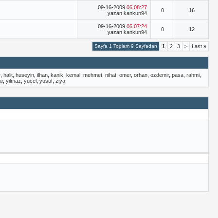
09-16-2009
06:08:27
0
16
yazan
kankun94
09-16-2009
06:07:24
0
12
yazan
kankun94
Sayfa 1 Toplam 9 Sayfadan
1
2
3
>
Last
»
e
,
halit
,
huseyin
,
ilhan
,
kanik
,
kemal
,
mehmet
,
nihat
,
omer
,
orhan
,
ozdemir
,
pasa
,
rahmi
,
ar
,
yilmaz
,
yucel
,
yusuf
,
ziya