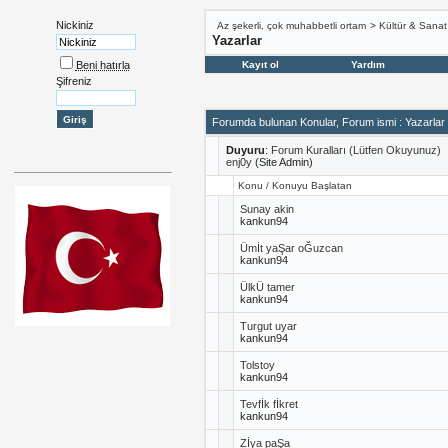
Nickiniz
Az şekerli, çok muhabbetli ortam
>
Kültür & Sanat
Yazarlar
Beni hatırla
Kayıt ol
Yardım
Şifreniz
Forumda bulunan Konular, Forum ismi
: Yazarlar
Duyuru
:
Forum Kuralları (Lütfen Okuyunuz)
enj0y
(Site Admin)
Konu
/
Konuyu Başlatan
Sunay akin
kankun94
Ümİt yaŞar oĞuzcan
kankun94
ÜlkÜ tamer
kankun94
Turgut uyar
kankun94
Tolstoy
kankun94
Tevfİk fİkret
kankun94
Zİya paŞa