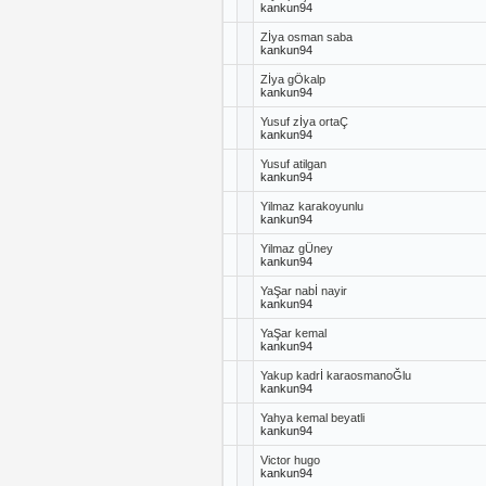
kankun94
Zİya osman saba
kankun94
Zİya gÖkalp
kankun94
Yusuf zİya ortaÇ
kankun94
Yusuf atilgan
kankun94
Yilmaz karakoyunlu
kankun94
Yilmaz gÜney
kankun94
YaŞar nabİ nayir
kankun94
YaŞar kemal
kankun94
Yakup kadrİ karaosmanoĞlu
kankun94
Yahya kemal beyatli
kankun94
Victor hugo
kankun94