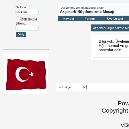
Nickiniz
Az şekerli, çok muhabbetli ortam
Azşekerli Bilgilendirme Mesajı
Beni hatırla
Kayıt ol
Yardım
Üye Listesi
Şifreniz
Azşekerli Bilgilendirme Me
Bilgi yok: Üyeleri
Eğer normal ve geç
haberdar edin.
Pow
Copyright
vBu