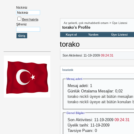
Nickiniz
Beni hatırla
Az şekerli, çok muhabbetli ortam
>
Üye Listesi
Şifreniz
torako's Profile
Kayıt ol
Yardım
Üye Listesi
torako
Son Aktivitesi:
11-19-2009
09:24:31
İstatistik
Mesaj adeti
Mesaj adeti:
1
Günlük Ortalama Mesajlar:
0,02
torako nickli üyeye ait bütün mesajları 
torako nickli üyeye ait bütün konuları 
Genel Bilgiler
Son Aktivitesi:
11-19-2009
09:24:31
Üyelik tarihi:
11-19-2009
Tavsiye Puanı:
0