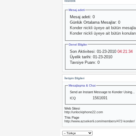
İstatistik
Mesaj adeti
Mesaj adeti:
0
Günlük Ortalama Mesajlar:
0
Konder nickli üyeye ait bütün mesajlar
Konder nickli üyeye ait bütün konuları
Genel Bilgiler
Son Aktivitesi:
01-23-2010
04:21:34
Üyelik tarihi:
01-23-2010
Tavsiye Puanı:
0
İletişim Bilgileri
Mesajlaşma & Chat
Send an Instant Message to Konder Using...
1561691
ICQ
Web Sitesi
http://unlockiphone22.com
This Page
http://www.azsekerli.com/members/472-konder/