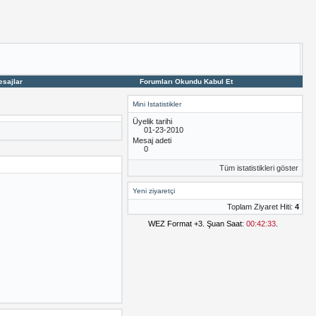
esajlar
Forumları Okundu Kabul Et
Mini Istatistikler
Üyelik tarihi
01-23-2010
Mesaj adeti
0
Tüm istatistikleri göster
Yeni ziyaretçi
Toplam Ziyaret Hiti:
4
WEZ Format +3. Şuan Saat:
00:42:33
.