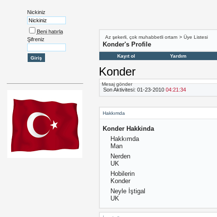
Nickiniz
Beni hatırla
Az şekerli, çok muhabbetli ortam
>
Üye Listesi
Şifreniz
Konder's Profile
Kayıt ol
Yardım
Konder
Mesaj gönder
Son Aktivitesi:
01-23-2010
04:21:34
Hakkımda
Konder Hakkinda
Hakkımda
Man
Nerden
UK
Hobilerin
Konder
Neyle İştigal
UK