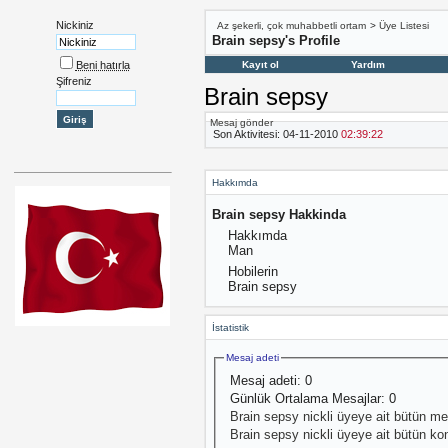
Nickiniz
Az şekerli, çok muhabbetli ortam
>
Üye Listesi
Brain sepsy's Profile
Beni hatırla
Kayıt ol
Yardım
Şifreniz
Brain sepsy
Mesaj gönder
Son Aktivitesi:
04-11-2010
02:39:22
Hakkımda
Brain sepsy Hakkinda
Hakkımda
Man
Hobilerin
Brain sepsy
İstatistik
Mesaj adeti
Mesaj adeti:
0
Günlük Ortalama Mesajlar:
0
Brain sepsy nickli üyeye ait bütün mes
Brain sepsy nickli üyeye ait bütün kon