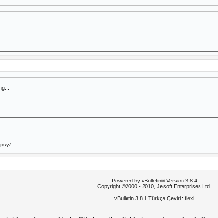
g...
epsy/
Powered by vBulletin® Version 3.8.4
Copyright ©2000 - 2010, Jelsoft Enterprises Ltd.
vBulletin 3.8.1 Türkçe Çeviri :
flexi