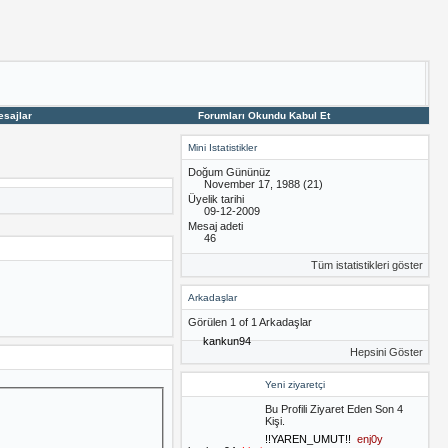
esajlar
Forumları Okundu Kabul Et
Mini Istatistikler
Doğum Gününüz
November 17, 1988 (21)
Üyelik tarihi
09-12-2009
Mesaj adeti
46
Tüm istatistikleri göster
Arkadaşlar
Görülen 1 of 1 Arkadaşlar
kankun94
Hepsini Göster
Yeni ziyaretçi
Bu Profili Ziyaret Eden Son 4
Kişi.
!!YAREN_UMUT!!
enj0y