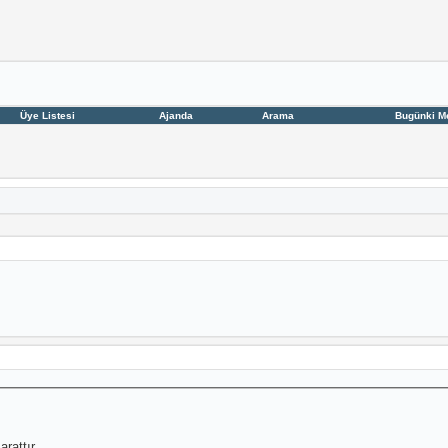
Üye Listesi
Ajanda
Arama
Bugünki M
arattır