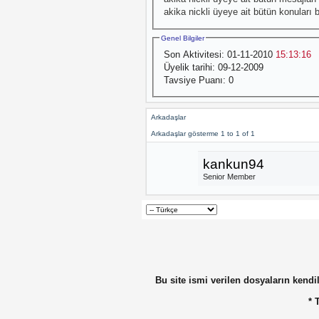
akika nickli üyeye ait bütün konuları b
Genel Bilgiler
Son Aktivitesi:
01-11-2010
15:13:16
Üyelik tarihi:
09-12-2009
Tavsiye Puanı:
0
Arkadaşlar
Arkadaşlar gösterme 1 to 1 of 1
kankun94
Senior Member
Bu site ismi verilen dosyaların kendil
* 