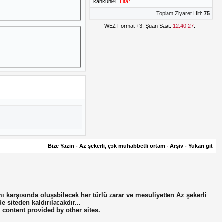
kankun94
Lita*
Toplam Ziyaret Hiti:
75
WEZ Format +3. Şuan Saat:
12:40:27
.
Bize Yazin
-
Az şekerli, çok muhabbetli ortam
-
Arşiv
-
Yukarı git
mı karşısında oluşabilecek her türlü zarar ve mesuliyetten Az şekerli
de siteden kaldırılacakdır...
o content provided by other sites.