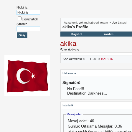
Nickiniz
Beni hatırla
Az şekerli, çok muhabbetli ortam
>
Üye Listesi
Şifreniz
akika's Profile
Kayıt ol
Yardım
akika
Site Admin
Son Aktivitesi:
01-11-2010
15:13:16
Hakkımda
Signatürü
No Fear!!!
Destination Darkness...
İstatistik
Mesaj adeti
Mesaj adeti:
46
Günlük Ortalama Mesajlar:
0,36
akika nickli üyeye ait bütün mesajları 