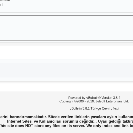
ul
Powered by vBulletin® Version 3.8.4
Copyright ©2000 - 2010, Jelsoft Enterprises Ltd.
vBulletin 3.8.1 Türkçe Çeviri :
flexi
erini barındırmamaktadır. Sitede verilen linklerin yasalara aykırı kullanı
İnternet Sitesi ve Kullanıcıları sorumlu değildir... Uyarı geldiği taktir
This site does NOT store any files on its server. We only index and link t