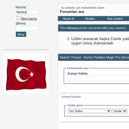
Nickiniz
Az şekerli, çok muhabbetli ortam
Forumları ara
Beni hatırla
Kayıt ol
Yardım
Üye Listesi
Şifreniz
The following errors occurred with your search:
Lütfen aranacak başka Cümle yada 
uygun sonuç bulunamadı.
Search Thread -
Norton Partition Magic Pro Serv
Kelimelerde ara
Aranan Kelime:
Arama Ayarları
Tarihe göre