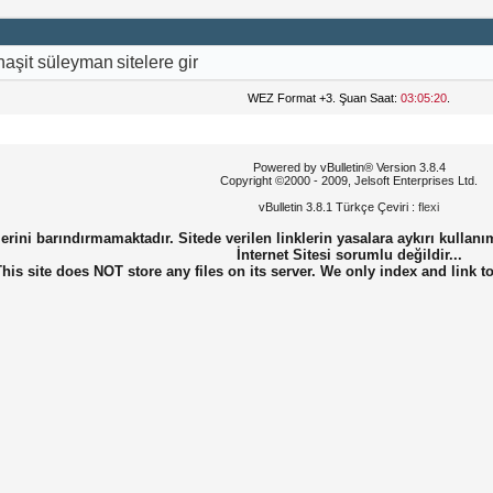
naşit
süleyman
sitelere gir
WEZ Format +3. Şuan Saat:
03:05:20
.
Powered by vBulletin® Version 3.8.4
Copyright ©2000 - 2009, Jelsoft Enterprises Ltd.
vBulletin 3.8.1 Türkçe Çeviri :
flexi
erini barındırmamaktadır. Sitede verilen linklerin yasalara aykırı kullanı
İnternet Sitesi sorumlu değildir...
This site does NOT store any files on its server. We only index and link t