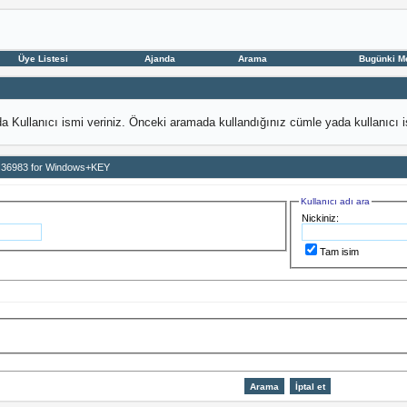
Üye Listesi
Ajanda
Arama
Bugünki M
 Kullanıcı ismi veriniz. Önceki aramada kullandığınız cümle yada kullanıcı
d 36983 for Windows+KEY
Kullanıcı adı ara
Nickiniz:
Tam isim