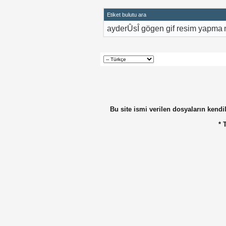
Etiket bulutu ara
ayderÛsÎ
gögen
gif resim yapma
Bu site ismi verilen dosyaların kendil
* 