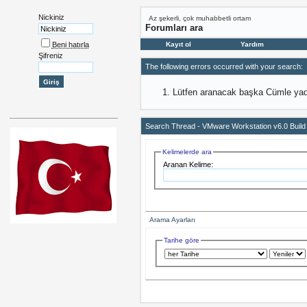
Nickiniz
Az şekerli, çok muhabbetli ortam
Forumları ara
Beni hatırla
Kayıt ol
Yardım
Şifreniz
The following errors occurred with your search:
Lütfen aranacak başka Cümle yada
Search Thread -
VMware Workstation v6.0 Buil
Kelimelerde ara
Aranan Kelime:
Arama Ayarları
Tarihe göre