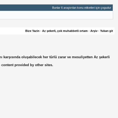
Bunlar 6 araştırılan konu etiketleri için çogudur
Bize Yazin
-
Az şekerli, çok muhabbetli ortam
-
Arşiv
-
Yukarı git
mı karşısında oluşabilecek her türlü zarar ve mesuliyetten Az şekerli
o content provided by other sites.