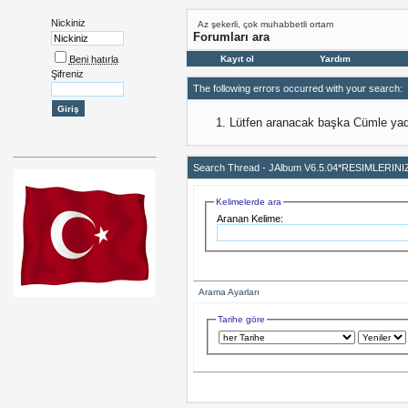
Nickiniz
Az şekerli, çok muhabbetli ortam
Forumları ara
Beni hatırla
Kayıt ol
Yardım
Şifreniz
The following errors occurred with your search:
Lütfen aranacak başka Cümle yada
Search Thread -
JAlbum V6.5.04*RESIMLERIN
Kelimelerde ara
Aranan Kelime:
Arama Ayarları
Tarihe göre