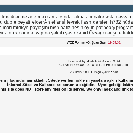
ülmelik
acme
adem
akcan
alemdar
alma
animator
aslan
avvam
nu
dub
elbeyati
elcerrÂh
elfarisÎ
fevrek
flash dersleri
h732
hüda
mimari
mrdkyn-paylaşım
msn
nafiz
nesin
oyun
pdf
peary
progra
winamp
xp orjinal yapma
yakub
yâsir
zahid
Özyağcılar
şifre kald
WEZ Format +3. Şuan Saat:
19:55:32
.
Powered by vBulletin® Version 3.8.4
Copyright ©2000 - 2010, Jelsoft Enterprises Ltd.
vBulletin 3.8.1 Türkçe Çeviri :
flexi
erini barındırmamaktadır. Sitede verilen linklerin yasalara aykırı kullanı
İnternet Sitesi ve Kullanıcıları sorumlu değildir... Uyarı geldiği taktir
This site does NOT store any files on its server. We only index and link t