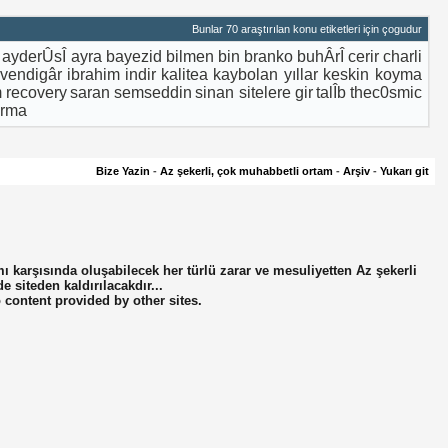
Bunlar 70 araştırılan konu etiketleri için çogudur
ayderÛsÎ
ayra
bayezid
bilmen
bin
branko
buhÂrÎ
cerir
charli
vendigâr
ibrahim
indir
kalitea
kaybolan yıllar
keskin
koyma
m
recovery
saran
semseddin
sinan
sitelere gir
talÎb
thec0smic
ırma
Bize Yazin
-
Az şekerli, çok muhabbetli ortam
-
Arşiv
-
Yukarı git
mı karşısında oluşabilecek her türlü zarar ve mesuliyetten Az şekerli
de siteden kaldırılacakdır...
o content provided by other sites.