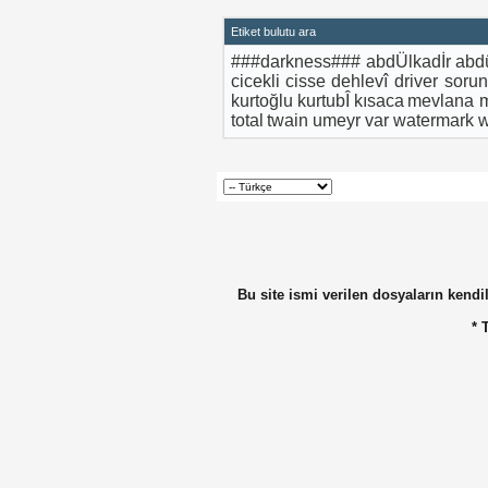
Etiket bulutu ara
###darkness###
abdÜlkadİr
abd
cicekli
cisse
dehlevî
driver soru
kurtoğlu
kurtubÎ
kısaca
mevlana
total
twain
umeyr
var
watermark
Bu site ismi verilen dosyaların kendil
* 