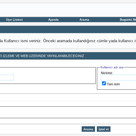
Üye Listesi
Ajanda
Arama
Bugünki M
 Kullanıcı ismi veriniz. Önceki aramada kullandığınız cümle yada kullanıcı
IZI IZLEME VE WEB UZERINDE YAYINLAYABILECEGINIZ
Kullanıcı adı ara
Nickiniz:
Tam isim