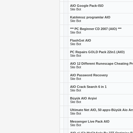
AIO Google Pack-ISO
Site Bot
Katılımsız programlar AIO
Site Bot
*** PC Beginner CD 2007 (AIO) ***
Site Bot
FlashGet AIO
Site Bot
PC Repairs GOLD Pack 22in1 (AIO)
Site Bot
AIO 12 Different Runescape Cheating P
Site Bot
AIO Password Recovery
Site Bot
AIO Crack Search 6 in 1
Site Bot
Büyük AIO Arşivi
Site Bot
Ultimate Net AIO, 50 apps-Büyük Aio Ars
Site Bot
Messenger Live Pack AIO
Site Bot