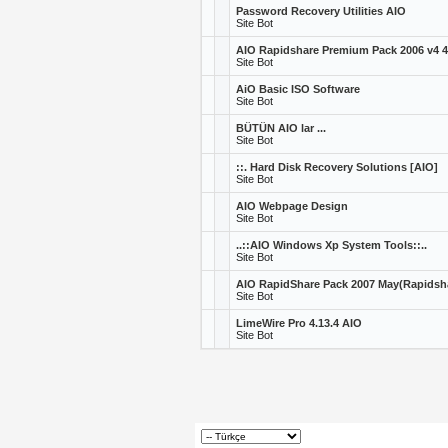
Password Recovery Utilities AIO
Site Bot
AIO Rapidshare Premium Pack 2006 v4 4
Site Bot
AiO Basic ISO Software
Site Bot
BÜTÜN AIO lar ...
Site Bot
::. Hard Disk Recovery Solutions [AIO]
Site Bot
AIO Webpage Design
Site Bot
..::AIO Windows Xp System Tools::..
Site Bot
AIO RapidShare Pack 2007 May(Rapidsha
Site Bot
LimeWire Pro 4.13.4 AIO
Site Bot