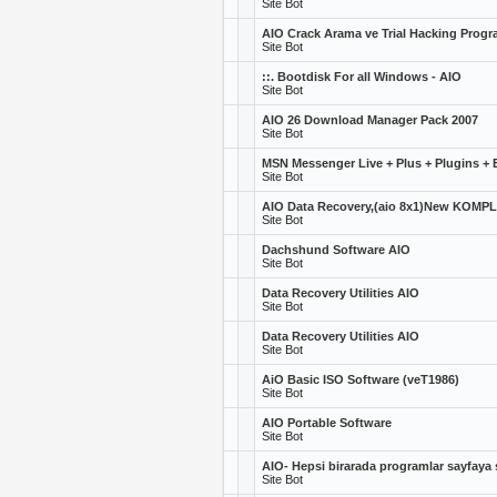
Site Bot
AIO Crack Arama ve Trial Hacking Progra
Site Bot
::. Bootdisk For all Windows - AIO
Site Bot
AIO 26 Download Manager Pack 2007
Site Bot
MSN Messenger Live + Plus + Plugins + 
Site Bot
AIO Data Recovery,(aio 8x1)New KOMPLE
Site Bot
Dachshund Software AIO
Site Bot
Data Recovery Utilities AIO
Site Bot
Data Recovery Utilities AIO
Site Bot
AiO Basic ISO Software (veT1986)
Site Bot
AIO Portable Software
Site Bot
AIO- Hepsi birarada programlar sayfaya
Site Bot