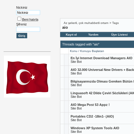
Nickiniz
Beni hatırla
Az şekerli, çok muhabbetli ortam
>
Tags
Şifreniz
aio
Kayıt ol
Yardım
Üye Listesi
Threads tagged with "aio"
Konu / Konuyu Başlatan
En İyi Internet Download Managers AIO
Site Bot
AIO 32.000 Universal New Drivers + Back
Site Bot
Bilgisayarınızda Olması Gereken Bütün 
Site Bot
Linguasoft 42 Dilde Çeviri Sözlükleri (AI
Site Bot
AIO Mega Post 53 Appz !
Site Bot
Portables CD2 -18in1- (AIO)
Site Bot
Windows XP System Tools AIO
Site Bot