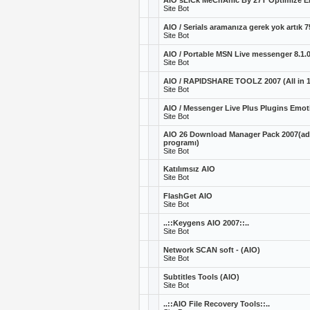
AIO sLiCk MeChAnIc By 27T Optimize 
Site Bot
AIO / Serials aramanıza gerek yok artık 7
Site Bot
AIO / Portable MSN Live messenger 8.1.
Site Bot
AIO / RAPIDSHARE TOOLZ 2007 (All in 1
Site Bot
AIO / Messenger Live Plus Plugins Emo
Site Bot
AIO 26 Download Manager Pack 2007(ad
programı)
Site Bot
Katılımsız AIO
Site Bot
FlashGet AIO
Site Bot
..::Keygens AIO 2007::..
Site Bot
Network SCAN soft - (AIO)
Site Bot
Subtitles Tools (AIO)
Site Bot
..::AIO File Recovery Tools::..