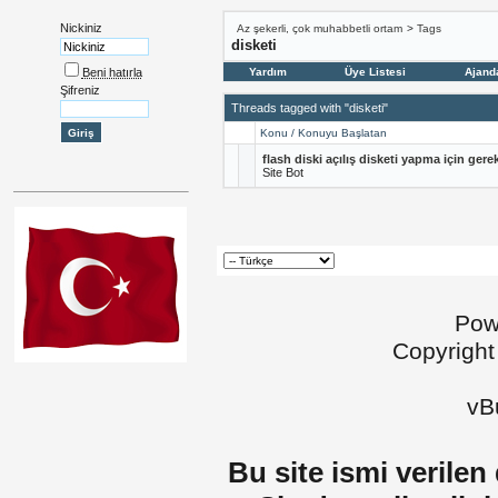
Nickiniz
Az şekerli, çok muhabbetli ortam
>
Tags
disketi
Beni hatırla
Yardım
Üye Listesi
Ajand
Şifreniz
Threads tagged with "disketi"
Konu / Konuyu Başlatan
flash diski açılış disketi yapma için ger
Site Bot
Pow
Copyright
vBu
Bu site ismi verilen