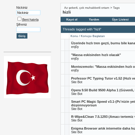
Nickiniz
Az şekerli, çok muhabbetli ortam
>
Tags
hizli
Beni hatırla
Kayıt ol
Yardım
Üye Listesi
Şifreniz
Threads tagged with "hizli"
Konu / Konuyu Başlatan
Üzerinde hızlı tren geçti, burnu bile kan
enj0y
"Massa eskisinden hızlı olacak"
enj0y
Montezemolo: "Massa eskisinden hızlı o
enj0y
Professor PC Typing Tutor v1.52 (Hızlı v
Site Bot
Opera 9.50 Build 9500 Alpha 1 (Güvenli, 
Site Bot
Smart PC Magic Speed v3.1-(Pc'nizin yete
düşünnuyorsun
Site Bot
R-Wipe&Clean 7.5.1293 (Amacı tertemiz v
Site Bot
Enigma Browser artık internette daha hız
Site Bot