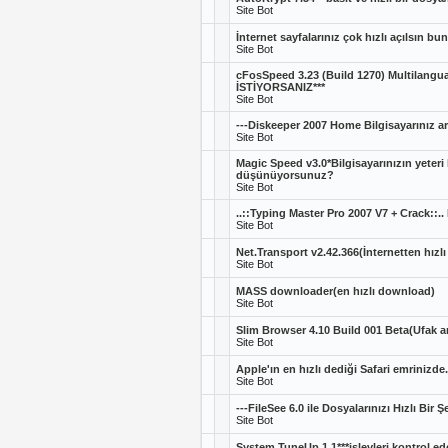
Site Bot
İnternet sayfalarınız çok hızlı açılsın b
Site Bot
cFosSpeed 3.23 (Build 1270) Multilan
İSTİYORSANIZ***
Site Bot
---Diskeeper 2007 Home Bilgisayarınız art
Site Bot
Magic Speed v3.0*Bilgisayarınızın yeteri 
düşünüyorsunuz?
Site Bot
..::Typing Master Pro 2007 V7 + Crack:
Site Bot
Net.Transport v2.42.366(İnternetten hızl
Site Bot
MASS downloader(en hızlı download)
Site Bot
Slim Browser 4.10 Build 001 Beta(Ufak ama 
Site Bot
Apple'ın en hızlı dediği Safari emrinizde..
Site Bot
---FileSee 6.0 ile Dosyalarınızı Hızlı Bir Ş
Site Bot
System TuneUp 1.1***işlevleri kontrol ed