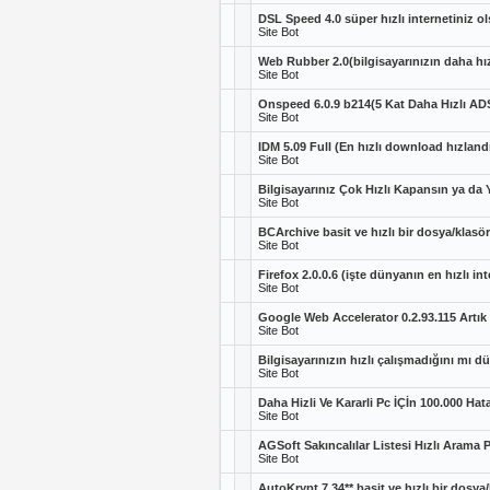
DSL Speed 4.0 süper hızlı internetiniz 
Site Bot
Web Rubber 2.0(bilgisayarınızın daha hız
Site Bot
Onspeed 6.0.9 b214(5 Kat Daha Hızlı ADSL
Site Bot
IDM 5.09 Full (En hızlı download hızlandı
Site Bot
Bilgisayarınız Çok Hızlı Kapansın ya da 
Site Bot
BCArchive basit ve hızlı bir dosya/klasör
Site Bot
Firefox 2.0.0.6 (işte dünyanın en hızlı in
Site Bot
Google Web Accelerator 0.2.93.115 Artık 
Site Bot
Bilgisayarınızın hızlı çalışmadığını mı
Site Bot
Daha Hizli Ve Kararli Pc İÇİn 100.000 Hata
Site Bot
AGSoft Sakıncalılar Listesi Hızlı Arama 
Site Bot
AutoKrypt 7.34** basit ve hızlı bir dosya