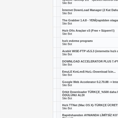
Site Bot
İnternet DownLoad Manager (2 Kat Daha
Site Bot
The Grabber 1.4.8 - YENİ(rapidden olagan
Site Bot
Hızlı Ofis Araçları v3 (Free + Süperrr!!)
Site Bot
hızlı ındırme programı
Site Bot
Acebit WiSE-FTP v5.5.3 (internette hızlı 
Site Bot
DOWNLOAD ACCELERATOR PLUS 7.4*%40
Site Bot
EmuLE KırıLmı$ HızLı Download İcin...
Site Bot
Google Web Accelerator 0.2.70.88 -> Inte
Site Bot
Orbit Downloader TÜRKÇE_%500 daha hı
ÖDÜLÜNU ALDI
Site Bot
Hızlı TTNet (Mac OS X)-TÜRKÇE ÜCRETS
Site Bot
Rapidshareden AYNIANDA LİMİTSİZ KOT