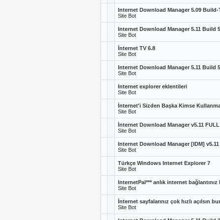
Internet Download Manager 5.09 Build
Site Bot
Internet Download Manager 5.11 Build 5 /a
Site Bot
İnternet TV 6.8
Site Bot
Internet Download Manager 5.11 Build 
Site Bot
Internet explorer eklentileri
Site Bot
İnternet'i Sizden Başka Kimse Kullanmas
Site Bot
İnternet Download Manager v5.11 FULL
Site Bot
Internet Download Manager [IDM] v5.11 
Site Bot
Türkçe Windows Internet Explorer 7
Site Bot
InternetPal*** anlık internet bağlantınız 
Site Bot
İnternet sayfalarınız çok hızlı açılsın b
Site Bot