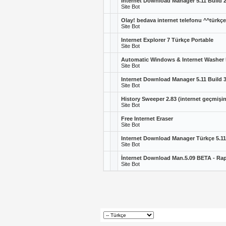
Internet Download Manager 5.11 Build 2
Site Bot
Olay! bedava internet telefonu ^^türkç
Site Bot
Internet Explorer 7 Türkçe Portable
Site Bot
Automatic Windows & Internet Washer 
Site Bot
Internet Download Manager 5.11 Build 
Site Bot
History Sweeper 2.83 (internet geçmişi
Site Bot
Free Internet Eraser
Site Bot
Internet Download Manager Türkçe 5.11
Site Bot
İnternet Download Man.5.09 BETA - Rapi
Site Bot