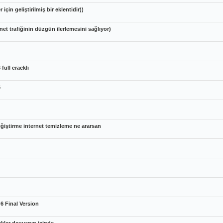
için geliştirilmiş bir eklentidir))
et trafiğinin düzgün ilerlemesini sağlıyor)
full cracklı
6
ğiştirme internet temizleme ne ararsan
6 Final Version