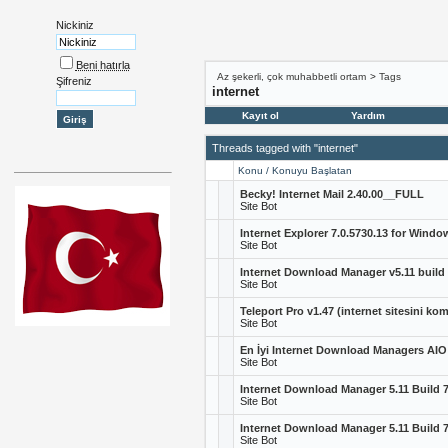
Nickiniz
Beni hatırla
Az şekerli, çok muhabbetli ortam
>
Tags
Şifreniz
internet
Kayıt ol
Yardım
Threads tagged with "internet"
Konu / Konuyu Başlatan
Becky! Internet Mail 2.40.00__FULL
Site Bot
Internet Explorer 7.0.5730.13 for Wind
Site Bot
Internet Download Manager v5.11 buil
Site Bot
Teleport Pro v1.47 (internet sitesini komp
Site Bot
En İyi Internet Download Managers AIO
Site Bot
Internet Download Manager 5.11 Build 7
Site Bot
Internet Download Manager 5.11 Build 
Site Bot