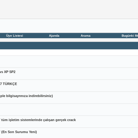
Üye Listesi
Ajanda
Arama
Bugünki M
ows XP SP2
d 7 TÜRKÇE
le bilgisayrınıza indirebilirsiniz)
 tüm işletim sistemlerinde çalışan gerçek crack
7 (En Son Surumu Yeni)