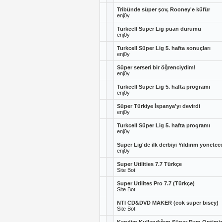
Tribünde süper şov, Rooney'e küfür
enj0y
Turkcell Süper Lig puan durumu
enj0y
Turkcell Süper Lig 5. hafta sonuçları
enj0y
Süper serseri bir öğrenciydim!
enj0y
Turkcell Süper Lig 5. hafta programı
enj0y
Süper Türkiye İspanya'yı devirdi
enj0y
Turkcell Süper Lig 5. hafta programı
enj0y
Süper Lig'de ilk derbiyi Yıldırım yönetec
enj0y
Super Utilities 7.7 Türkçe
Site Bot
Super Utilites Pro 7.7 (Türkçe)
Site Bot
NTI CD&DVD MAKER (cok super bisey)
Site Bot