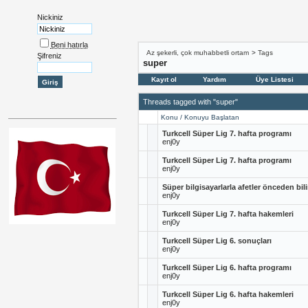
Nickiniz
Beni hatırla
Az şekerli, çok muhabbetli ortam
>
Tags
Şifreniz
super
Kayıt ol
Yardım
Üye Listesi
Threads tagged with "super"
Konu / Konuyu Başlatan
Turkcell Süper Lig 7. hafta programı
enj0y
Turkcell Süper Lig 7. hafta programı
enj0y
Süper bilgisayarlarla afetler önceden bil
enj0y
Turkcell Süper Lig 7. hafta hakemleri
enj0y
Turkcell Süper Lig 6. sonuçları
enj0y
Turkcell Süper Lig 6. hafta programı
enj0y
Turkcell Süper Lig 6. hafta hakemleri
enj0y