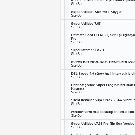
Kendim Kullandığım Süper Ram Optimiz
Site Bot
Super Utilities 7.69 Pro + Keygen
Site Bot
Super Utilities 7.65
Site Bot
Ultimate Boot CD 4.0 - Çökmüş Bigisaya
Pro
Site Bot
Super Internet TV 7.11
Site Bot
SÜPER BİR PROGRAM. RESİMLERİ DVD Y
Site Bot
DSL Speed 4.0 süper hızlı internetiniz 
Site Bot
Her Kategoride Süper Programlar,Ekran G
Kaçırma
Site Bot
Silent Installer Super Pack. ( 264 Silent 
Site Bot
windows live mail desktop (hotmail için
Site Bot
Super Utilities v7.68 Pro (En Son Versiyo
Site Bot