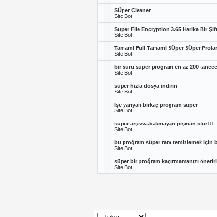
SÜper Cleaner
Site Bot
Super File Encryption 3.65 Harika Bir Şi
Site Bot
Tamami Full Tamami SÜper SÜper Prola
Site Bot
bir sürü süper program en az 200 taneee
Site Bot
super hızla dosya indirin
Site Bot
İşe yarıyan birkaç program süper
Site Bot
süper arşivv...bakmayan pişman olur!!!
Site Bot
bu proğram süper ram temizlemek için bu
Site Bot
süper bir proğram kaçırmamanızı önerir
Site Bot