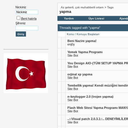
Nickiniz
Az şekerli, çok muhabbetli ortam
>
Tags
yapma
Beni hatırla
Yardım
Üye Listesi
Ajand
Şifreniz
Threads tagged with "yapma"
Konu / Konuyu Başlatan
Beni Nazire yapma!
enj0y
Yemek Yapma Programı
Site Bot
You Design AIO-(TÜM SETUP YAPMA 
Site Bot
orjinal xp yapma
Site Bot
Tembellik yapma! Kendi müziğini kendin
Site Bot
n-keylogger 2.0 (trojen yapma)
Site Bot
Flash Web Sitesi Yapma Programı MANY
Site Bot
..::Visual patch 2.0.3.1::.. DENEYİMLİL
Site Bot