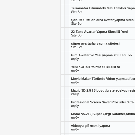
Site Bot
Terminatör Filmindeki Gibi Efektler Yap
Site Bot
ŞoK !!! :::::: onlarca avatar yapma sitesi 
Site Bot
22 Tane Avartar Yapma Sitesi!!! Yeni
Site Bot
süper avartarlar yapma sitetesi
Site Bot
tüm Awatar ve Yazı yapma stiLLeri.. >>
enj0y
Yeni aVaTaR YaPMa SiTeLeRi :d
enj0y
Movie Maker Türünde Video yapma,efect
enj0y
Magic 3D 2.5 | 3 boyutlu stereoskop resi
enj0y
Profesional Screen Saver Procuder 3.62
enj0y
Moho V5.21 ( Süper Çizgi Karakter,Ani
enj0y
videoyu gif resmi yapma
enj0y