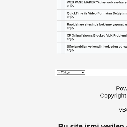
WEB PAGE MAKER**kolay web sayfası 
enj0y
QuickTime ile Video Formatını Değiştir
enj0y
Rapidshare sitesinde bekleme yapmadan
enj0y
XP Orjinal Yapma Blocked VLK Problemi
enj0y
Şifrelenebilen ve kendini yok eden cd y
enj0y
Pow
Copyright
vBu
Bu site ismi verilen