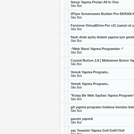
Setup Yapma Proları All In One
Site Bot
2Flyer Screensaver Builder Pro-EKR
Site Bot
Farstone VirtualDrive Pro v11 (sanal cd
Site Bot
flash diski açılış disketi yapma için ger
Site Bot
-*Web Sitesi Yapma Programları -*
Site Bot
Crystal Button 2.8 [ Mükemme Buton Ya
Site Bot
Yemek Yapma Programı..
Site Bot
Yemek Yapma Programı..
Site Bot
"Kolay Bir Web Sayfası Yapma Programı"
Site Bot
gif yapma programı herkese benden beleş :
Site Bot
gazete yapmA
Site Bot
şaç Tasarimi Yapma Gell Gell!!!full