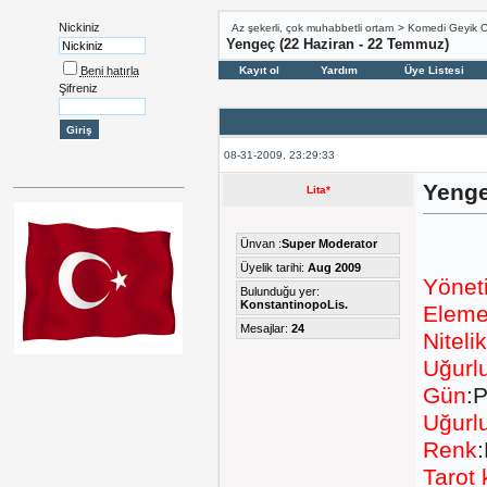
Nickiniz
Az şekerli, çok muhabbetli ortam
>
Komedi Geyik 
Yengeç (22 Haziran - 22 Temmuz)
Beni hatırla
Kayıt ol
Yardım
Üye Listesi
Şifreniz
08-31-2009, 23:29:33
Yenge
Lita*
Ünvan :
Super Moderator
Üyelik tarihi:
Aug 2009
Yönet
Bulunduğu yer:
KonstantinopoLis.
Eleme
Mesajlar:
24
Nitelik
Uğurlu
Gün
:
Uğurl
Renk
Tarot 