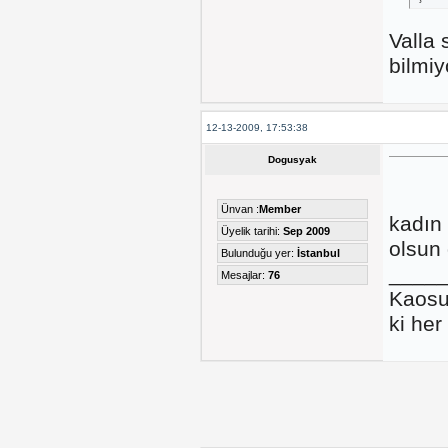
Valla 
bilmi
12-13-2009, 17:53:38
Dogusyak
Ünvan :
Member
kadın 
Üyelik tarihi:
Sep 2009
olsun 
Bulunduğu yer:
İstanbul
____
Mesajlar:
76
Kaosu
ki her