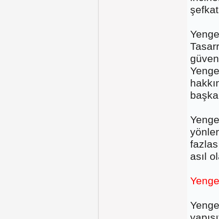
şefkat
Yengeç
Tasarr
güven
Yenge
hakkı
başkal
Yenge
yönler
fazlas
asıl o
Yengeç
Yengeç
yapısı