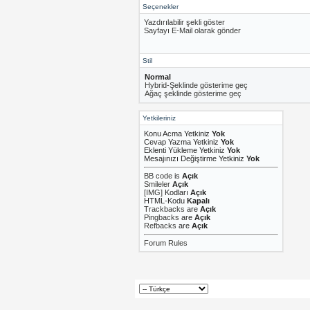
Seçenekler
Yazdırılabilir şekli göster
Sayfayı E-Mail olarak gönder
Stil
Normal
Hybrid-Şeklinde gösterime geç
Ağaç şeklinde gösterime geç
Yetkileriniz
Konu Acma Yetkiniz
Yok
Cevap Yazma Yetkiniz
Yok
Eklenti Yükleme Yetkiniz
Yok
Mesajınızı Değiştirme Yetkiniz
Yok
BB code
is
Açık
Smileler
Açık
[IMG]
Kodları
Açık
HTML-Kodu
Kapalı
Trackbacks
are
Açık
Pingbacks
are
Açık
Refbacks
are
Açık
Forum Rules