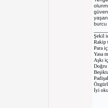
olunm
güvenm
yaşant
burcu 
____
Şekil 
Rakip 
Para i
Yasa m
Aşkı i
Doğru 
Beşikt
Padişa
Özgürl
İyi o