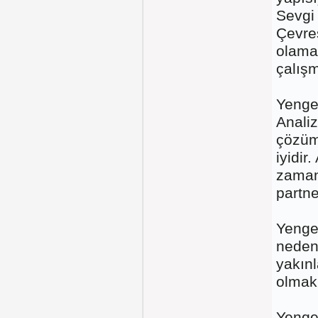
Sevgi 
Çevres
olamay
çalışm
Yengeç
Analiz
çözüml
iyidir
zaman
partne
Yenge
neden
yakınl
olmak
Yengeç