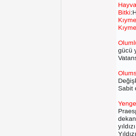
Hayv
Bitki
:
Kıymet
Kıyme
Oluml
gücü 
Vatans
Olums
Değişk
Sabit
Yenge
Praesp
dekan
yıldız
Yıldız