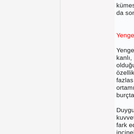
kümes
da son
Yenge
Yengeç
kanlı,
olduğ
özelli
fazlas
ortamı
burçta
Duygu
kuvvet
fark e
incine