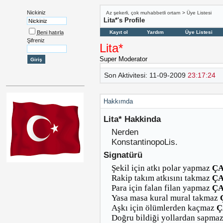
Nickiniz
Az şekerli, çok muhabbetli ortam
>
Üye Listesi
Lita*'s Profile
Beni hatırla
Kayıt ol
Yardım
Üye Listesi
Şifreniz
Lita*
Super Moderator
Son Aktivitesi:
11-09-2009
23:17:24
Hakkımda
Lita* Hakkinda
Nerden
KonstantinopoLis.
Signatürü
Şekil için atkı polar yapmaz
ÇA
Rakip takım atkısını takmaz
ÇA
Para için falan filan yapmaz
ÇA
Yasa masa kural mural takmaz
Aşkı için ölümlerden kaçmaz
Ç
Doğru bildiği yollardan sapma