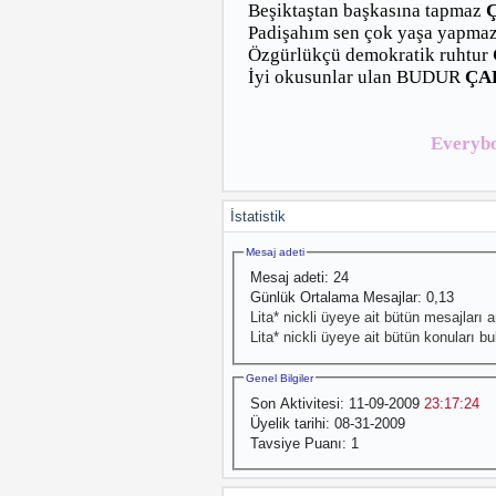
Beşiktaştan başkasına tapmaz
Padişahım sen çok yaşa yapma
Özgürlükçü demokratik ruhtur
İyi okusunlar ulan BUDUR
ÇA
Everyb
İstatistik
Mesaj adeti
Mesaj adeti:
24
Günlük Ortalama Mesajlar:
0,13
Lita* nickli üyeye ait bütün mesajları ar
Lita* nickli üyeye ait bütün konuları bu
Genel Bilgiler
Son Aktivitesi:
11-09-2009
23:17:24
Üyelik tarihi:
08-31-2009
Tavsiye Puanı:
1