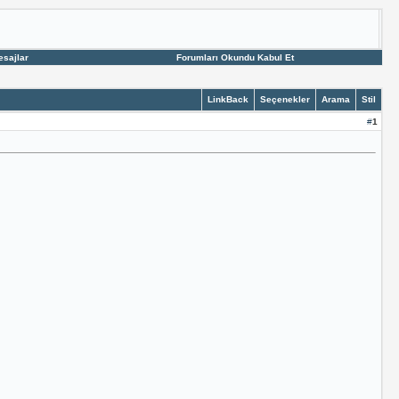
esajlar
Forumları Okundu Kabul Et
LinkBack
Seçenekler
Arama
Stil
#
1