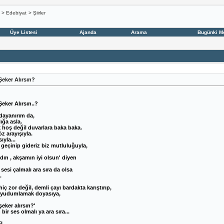
>
Edebiyat
>
Şiirler
Üye Listesi
Ajanda
Arama
Bugünki M
eker Alırsın?
eker Alırsın..?
 dayanırım da,
ığa asla.
hoş değil duvarlara baka baka.
z arayışıyla.
sıyla...
eçinip gideriz biz mutluluğuyla,
ın , akşamın iyi olsun' diyen
 sesi çalmalı ara sıra da olsa
.
hiç zor değil, demli çayı bardakta karıştırıp,
a yudumlamak doyasıya,
şeker alırsın?'
bir ses olmalı ya ara sıra...
EL