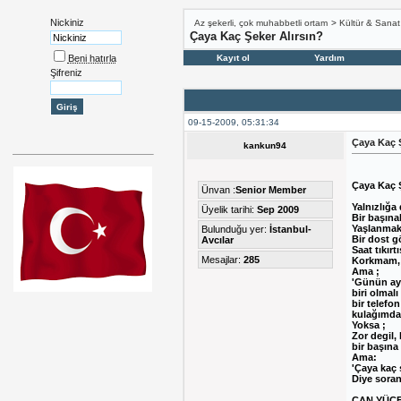
Nickiniz
Az şekerli, çok muhabbetli ortam
>
Kültür & Sanat
Çaya Kaç Şeker Alırsın?
Beni hatırla
Kayıt ol
Yardım
Şifreniz
09-15-2009, 05:31:34
Çaya Kaç Ş
kankun94
Çaya Kaç Ş
Ünvan :
Senior Member
Yalnızlığa
Üyelik tarihi:
Sep 2009
Bir başınal
Yaşlanmak 
Bulunduğu yer:
İstanbul-
Bir dost gö
Avcılar
Saat tıkırtı
Mesajlar:
285
Korkmam, g
Ama ;
'Günün ayd
biri olmalı
bir telefon
kulağımda
Yoksa ;
Zor degil, 
bir başın
Ama:
'Çaya kaç 
Diye soran 
CAN YÜC