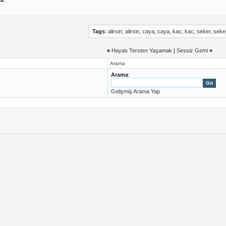
Tags
:
alirsin
,
alirsin
,
caya
,
caya
,
kac
,
kac
,
seker
,
seke
«
Hayatı Tersten Yaşamak
|
Sessiz Gemi
»
Arama
Arama
:
Gelişmiş Arama Yap