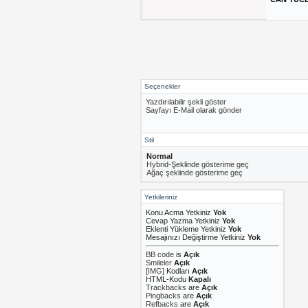
Seçenekler
Yazdırılabilir şekli göster
Sayfayı E-Mail olarak gönder
Stil
Normal
Hybrid-Şeklinde gösterime geç
Ağaç şeklinde gösterime geç
Yetkileriniz
Konu Acma Yetkiniz
Yok
Cevap Yazma Yetkiniz
Yok
Eklenti Yükleme Yetkiniz
Yok
Mesajınızı Değiştirme Yetkiniz
Yok
BB code
is
Açık
Smileler
Açık
[IMG]
Kodları
Açık
HTML-Kodu
Kapalı
Trackbacks
are
Açık
Pingbacks
are
Açık
Refbacks
are
Açık