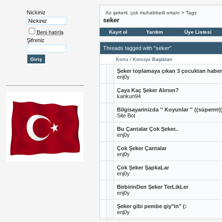
Nickiniz
Az şekerli, çok muhabbetli ortam
>
Tags
seker
Beni hatırla
Kayıt ol
Yardım
Üye Listesi
Şifreniz
Threads tagged with "seker"
Konu / Konuyu Başlatan
Şeker toplamaya çıkan 3 çocuktan haber
enj0y
Çaya Kaç Şeker Alırsın?
kankun94
Bilgisayarinizda '' Koyunlar '' ((süperrrr
Site Bot
Bu Çantalar Çok Şeker..
enj0y
Çok Şeker Çantalar
enj0y
Çok Şeker ŞapkaLar
enj0y
BirbirinDen Şeker TerLikLer
enj0y
Şeker gibi pembe giy"in" (:
enj0y