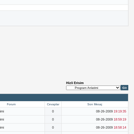
Hizli Erisim
Forum
Cevaplar
Son Mesaj
imi
0
08-26-2009
19:19:35
imi
0
08-26-2009
18:59:19
imi
0
08-26-2009
18:58:14