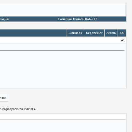
esajlar
Forumları Okundu Kabul Et
LinkBack
Seçenekler
Arama
Stil
#
1
simli
bilgisayarınıza indirin!
»