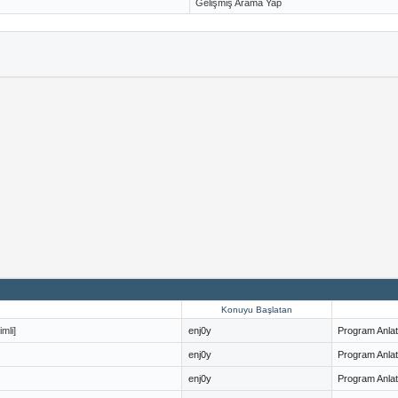
Gelişmiş Arama Yap
Konuyu Başlatan
mli]
enj0y
Program Anlat
enj0y
Program Anlat
enj0y
Program Anlat