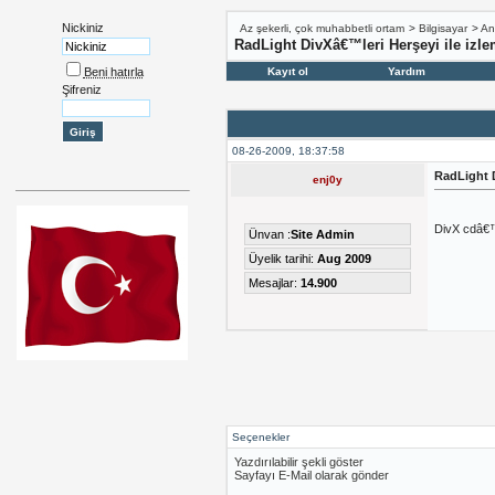
Nickiniz
Az şekerli, çok muhabbetli ortam
>
Bilgisayar
>
An
RadLight DivXâ€™leri Herşeyi ile izle
Beni hatırla
Kayıt ol
Yardım
Şifreniz
08-26-2009, 18:37:58
RadLight D
enj0y
DivX cdâ€™
Ünvan :
Site Admin
Üyelik tarihi:
Aug 2009
Mesajlar:
14.900
Seçenekler
Yazdırılabilir şekli göster
Sayfayı E-Mail olarak gönder