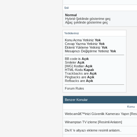
Stil
Normal
Hybrid-Şeklinde gösterime geç
Ağaç şeklinde gösterime geç
Yetkileriniz
Konu Acma Yetkiniz
Yok
Cevap Yazma Yetkiniz
Yok
Eklenti Yükleme Yetkiniz
Yok
Mesajınızı Değiştirme Yetkiniz
Yok
BB code
is
Açık
Smileler
Açık
[IMG]
Kodları
Açık
HTML-Kodu
Kapalı
Trackbacks
are
Açık
Pingbacks
are
Açık
Refbacks
are
Açık
Forum Rules
Benzer Konular
Konu
Webcamâ€™inizi Güvenlik Kamerası Yapın [Resi
Winamptan TV izleme [Resimli Anlatım]
DivX 'e altyazı ekleme resimli anlatım..