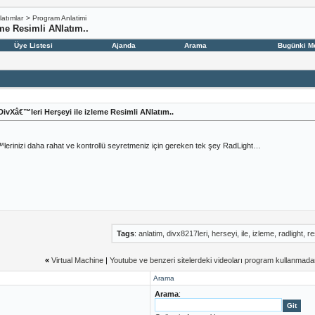
latımlar
>
Program Anlatimi
me Resimli ANlatım..
Üye Listesi
Ajanda
Arama
Bugünki M
ivXâ€™leri Herşeyi ile izleme Resimli ANlatım..
lerinizi daha rahat ve kontrollü seyretmeniz için gereken tek şey RadLight…
Tags
:
anlatim
,
divx8217leri
,
herseyi
,
ile
,
izleme
,
radlight
,
re
«
Virtual Machine
|
Youtube ve benzeri sitelerdeki videoları program kullanmadan 
Arama
Arama
: