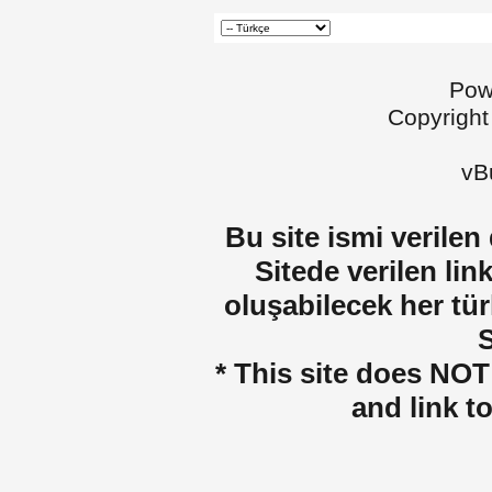
Pow
Copyright
vBu
Bu site ismi verilen
Sitede verilen lin
oluşabilecek her tür
S
* This site does NOT 
and link t