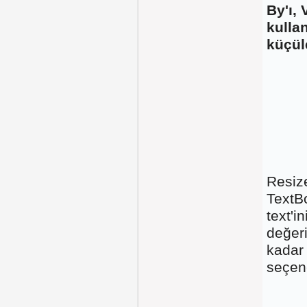
By'ı,
kulla
küçüle
Resize
TextBo
text'i
değeri
kadar
seçene