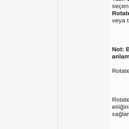
seçene
Rotat
veya t
Not:
B
anlam
Rotate
Rotat
etiiği
sağlar