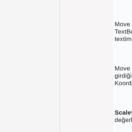
Move 
TextBo
textim
Move T
girdiğ
Koord
Scale
değerle