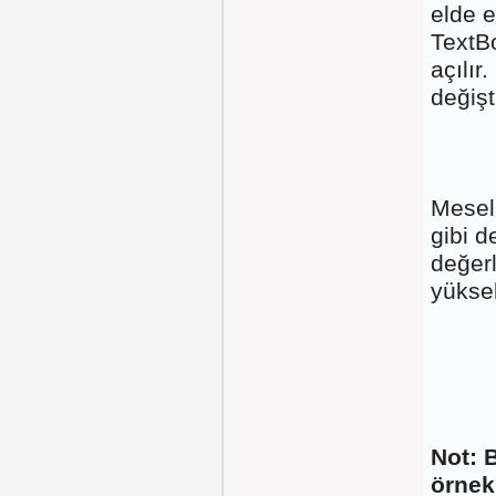
elde 
TextBo
açılır
değişti
Mese
gibi d
değerl
yüksek
Not: 
örnek