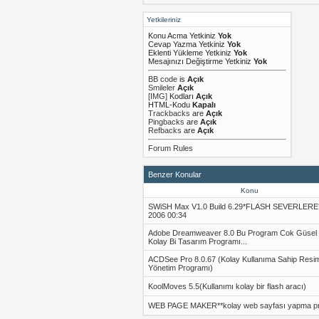
Yetkileriniz
Konu Acma Yetkiniz
Yok
Cevap Yazma Yetkiniz
Yok
Eklenti Yükleme Yetkiniz
Yok
Mesajınızı Değiştirme Yetkiniz
Yok
BB code
is
Açık
Smileler
Açık
[IMG]
Kodları
Açık
HTML-Kodu
Kapalı
Trackbacks
are
Açık
Pingbacks
are
Açık
Refbacks
are
Açık
Forum Rules
Benzer Konular
Konu
SWiSH Max V1.0 Build 6.29*FLASH SEVERLERE*
2006 00:34
Adobe Dreamweaver 8.0 Bu Program Cok Güsel
Kolay Bi Tasarım Programı...
ACDSee Pro 8.0.67 (Kolay Kullanıma Sahip Resi
Yönetim Programı)
KoolMoves 5.5(Kullanımı kolay bir flash aracı)
WEB PAGE MAKER**kolay web sayfası yapma p