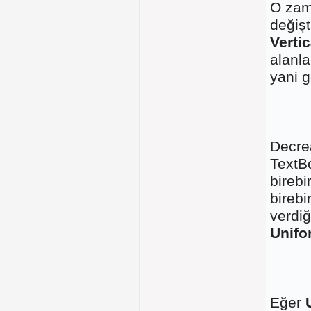
O zam
değişt
Verti
alanla
yani g
Decre
TextBo
birebi
bireb
verdi
Unifo
Eğer