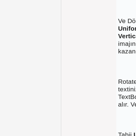
Ve Dön
Unif
Verti
imajın
kazand
Rotat
textin
TextBo
alır. 
Tabii