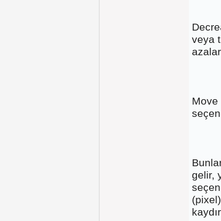
Decre
veya t
azalar
Move 
seçen
Bunla
gelir,
seçene
(pixel
kaydır