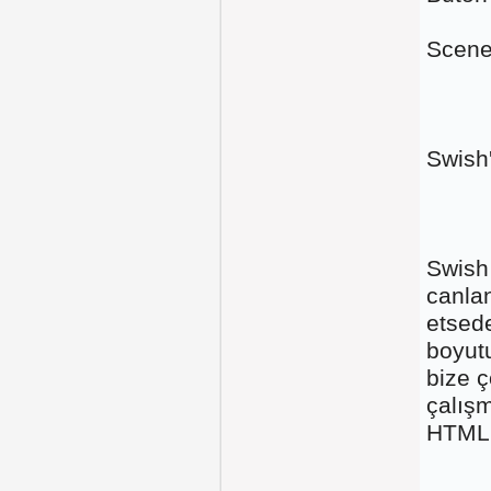
Scene
Swish'
Swish
canla
etsed
boyut
bize 
çalışm
HTML 