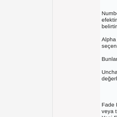
Numbe
efekt
belirtir
Alpha
seçen
Bunlar
Uncha
değerle
Fade 
veya t