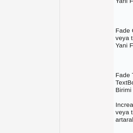
Yani F
Fade 
veya t
Yani F
Fade 
TextB
Birimi
Incre
veya t
artara