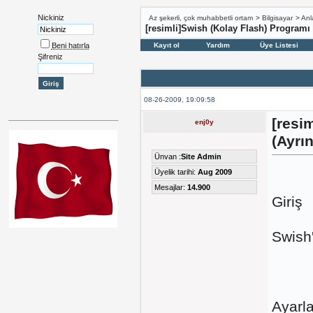
Nickiniz
Az şekerli, çok muhabbetli ortam
>
Bilgisayar
>
Anl
[resimli]Swish (Kolay Flash) Programı A
Beni hatırla
Kayıt ol
Yardım
Üye Listesi
Şifreniz
08-26-2009, 19:09:58
[resi
enj0y
(Ayrınt
Ünvan :
Site Admin
Üyelik tarihi:
Aug 2009
Mesajlar:
14.900
Giriş
Swish'
Ayarla