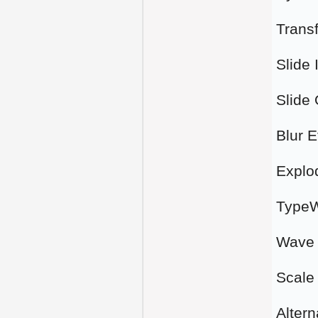
Transf
Slide 
Slide 
Blur E
Explod
TypeWr
Wave 
Scale 
Altern