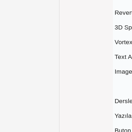
Revert
3D Spi
Vortex
Text A
Image
Dersl
Yazıl
Buton