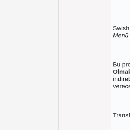
Swish
Menü
Bu pr
Olmak
indire
verece
Transf