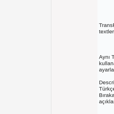
TransF
textle
Aynı T
kullan
ayarla
Descri
Türkçe
Bıraka
açıkla