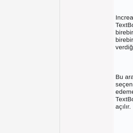
Increa
TextBo
birebi
bireb
verdi
Bu ar
seçene
edeme
TextBo
açılır.