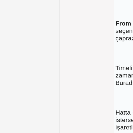
From 
seçene
çapra
Timeli
zaman 
Burada
Hatta
isters
işaretl