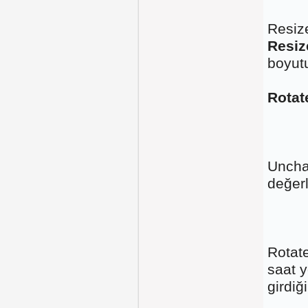
Resiz
Resi
boyutu
Rotat
Uncha
değerle
Rotat
saat y
girdiğ