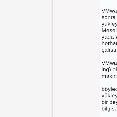
VMware
sonra
yükley
Mesel
yada W
herha
çalıştı
VMwar
ing) o
makin
böyle
yükley
bir de
bilgis