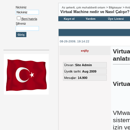
Nickiniz
Az şekerli, çok muhabbetli ortam
>
Bilgisayar
>
Anl
Virtual Machine nedir ve Nasıl Çalışır?
Beni hatırla
Kayıt ol
Yardım
Üye Listesi
Şifreniz
08-26-2009, 19:14:22
Virtu
enj0y
anlatı
Ünvan :
Site Admin
Üyelik tarihi:
Aug 2009
Mesajlar:
14.900
Virtu
VMware
sistem
izin ve