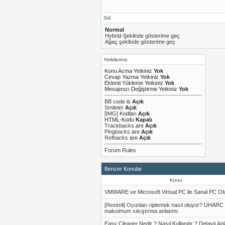
Stil
Normal
Hybrid-Şeklinde gösterime geç
Ağaç şeklinde gösterime geç
Yetkileriniz
Konu Acma Yetkiniz
Yok
Cevap Yazma Yetkiniz
Yok
Eklenti Yükleme Yetkiniz
Yok
Mesajınızı Değiştirme Yetkiniz
Yok
BB code
is
Açık
Smileler
Açık
[IMG]
Kodları
Açık
HTML-Kodu
Kapalı
Trackbacks
are
Açık
Pingbacks
are
Açık
Refbacks
are
Açık
Forum Rules
Benzer Konular
Konu
VMWARE ve Microsoft Virtual PC ile Sanal PC O
[Resimli] Oyunları riplemek nasıl oluyor? UHARC 
maksimum sıkıştırma anlatımı
Easy Cleaner Nedir ? Nasıl Kullanılır ? Detaylı An