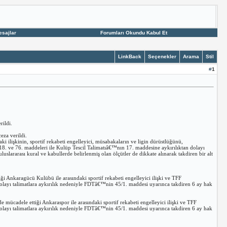
esajlar
Forumları Okundu Kabul Et
LinkBack
Seçenekler
Arama
Stil
#
1
rildi.
za verildi.
 ilişkinin, sportif rekabeti engelleyici, müsabakaların ve ligin dürüstlüğünü,
18. ve 76. maddeleri ile Kulüp Tescil Talimatıâ€™nın 17. maddesine aykırılıktan dolayı
uslararası kural ve kabullerde belirlenmiş olan ölçütler de dikkate alınarak takdiren bir alt
nkaragücü Kulübü ile arasındaki sportif rekabeti engelleyici ilişki ve TFF
layı talimatlara aykırılık nedeniyle FDTâ€™nin 45/1. maddesi uyarınca takdiren 6 ay hak
ele ettiği Ankaraspor ile arasındaki sportif rekabeti engelleyici ilişki ve TFF
layı talimatlara aykırılık nedeniyle FDTâ€™nin 45/1. maddesi uyarınca takdiren 6 ay hak