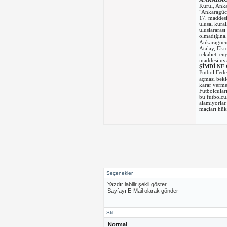
Kurul, Anka
"Ankaragücü
17. maddesin
ulusal kura
uluslararas
olmadığına,
Ankaragücü 
Atalay, Ekr
rekabeti en
maddesi uya
ŞİMDİ NE
Futbol Fede
açması bekl
karar verme
Futbolcular
bu futbolcul
alamıyorlar
maçları hük
Seçenekler
Yazdırılabilir şekli göster
Sayfayı E-Mail olarak gönder
Stil
Normal