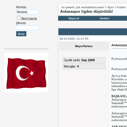
Nickiniz
Az şekerli, çok muhabbetli ortam
>
Spor
>
Futbol
Ankaraspor ligden düşürüldü!
Beni hatırla
Kayıt ol
Yardım
Şifreniz
09-15-2009, 21:47:55
Ankaraspo
MayınTarlası
Profesyonel
Üyelik tarihi:
Sep 2009
Mesajlar:
4
Profesyonel
Ayrıca Anka
Kuruldan ya
kamuoyunun 
talimatlara 
lige düşürü
BAŞKANL
Ankaraspor 
Statüsüâ€™n
mahrumiyeti 
Ankaragücü 
Statüsüâ€™n
mahrumiyeti 
ANKARAG