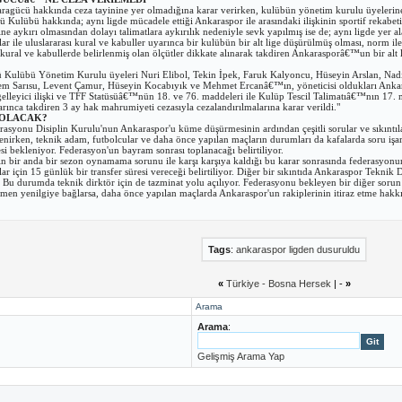
ragücü hakkında ceza tayinine yer olmadığına karar verirken, kulübün yönetim kurulu üyelerine
 Kulübü hakkında; aynı ligde mücadele ettiği Ankaraspor ile arasındaki ilişkinin sportif rekabe
e aykırı olmasından dolayı talimatlara aykırılık nedeniyle sevk yapılmış ise de; aynı ligde yer ala
llar ile uluslararası kural ve kabuller uyarınca bir kulübün bir alt lige düşürülmüş olması, norm
ı kural ve kabullerde belirlenmiş olan ölçütler dikkate alınarak takdiren Ankarasporâ€™un bir al
Kulübü Yönetim Kurulu üyeleri Nuri Elibol, Tekin İpek, Faruk Kalyoncu, Hüseyin Arslan, Na
em Sarısu, Levent Çamur, Hüseyin Kocabıyık ve Mehmet Ercanâ€™ın, yöneticisi oldukları Ankar
gelleyici ilişki ve TFF Statüsüâ€™nün 18. ve 76. maddeleri ile Kulüp Tescil Talimatıâ€™nın 17. m
rınca takdiren 3 ay hak mahrumiyeti cezasıyla cezalandırılmalarına karar verildi."
 OLACAK?
rasyonu Disiplin Kurulu'nun Ankaraspor'u küme düşürmesinin ardından çeşitli sorular ve sıkıntı
enirken, teknik adam, futbolcular ve daha önce yapılan maçların durumları da kafalarda soru işare
si bekleniyor. Federasyon'un bayram sonrası toplanacağı belirtiliyor.
ın bir anda bir sezon oynamama sorunu ile karşı karşıya kaldığı bu karar sonrasında federasyonun 
ar için 15 günlük bir transfer süresi vereceği belirtiliyor. Diğer bir sıkıntıda Ankaraspor Teknik
. Bu durumda teknik dirktör için de tazminat yolu açılıyor. Federasyonu bekleyen bir diğer sor
men yenilgiye bağlarsa, daha önce yapılan maçlarda Ankaraspor'un rakiplerinin itiraz etme hakk
Tags
:
ankaraspor ligden dusuruldu
«
Türkiye - Bosna Hersek
| -
»
Arama
Arama
:
Gelişmiş Arama Yap