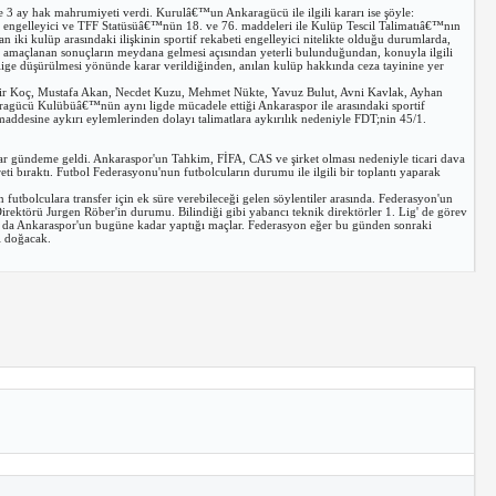
 3 ay hak mahrumiyeti verdi. Kurulâ€™un Ankaragücü ile ilgili kararı ise şöyle:
ti engelleyici ve TFF Statüsüâ€™nün 18. ve 76. maddeleri ile Kulüp Tescil Talimatıâ€™nın
n iki kulüp arasındaki ilişkinin sportif rekabeti engelleyici nitelikte olduğu durumlarda,
 ile amaçlanan sonuçların meydana gelmesi açısından yeterli bulunduğundan, konuyla ilgili
t lige düşürülmesi yönünde karar verildiğinden, anılan kulüp hakkında ceza tayinine yer
dir Koç, Mustafa Akan, Necdet Kuzu, Mehmet Nükte, Yavuz Bulut, Avni Kavlak, Ayhan
agücü Kulübüâ€™nün aynı ligde mücadele ettiği Ankaraspor ile arasındaki sportif
addesine aykırı eylemlerinden dolayı talimatlara aykırılık nedeniyle FDT;nin 45/1.
lar gündeme geldi. Ankaraspor'un Tahkim, FİFA, CAS ve şirket olması nedeniyle ticari dava
ti bıraktı. Futbol Federasyonu'nun futbolcuların durumu ile ilgili bir toplantı yaparak
futbolculara transfer için ek süre verebileceği gelen söylentiler arasında. Federasyon'un
 Direktörü Jurgen Röber'in durumu. Bilindiği gibi yabancı teknik direktörler 1. Lig' de görev
un da Ankaraspor'un bugüne kadar yaptığı maçlar. Federasyon eğer bu günden sonraki
ı doğacak.