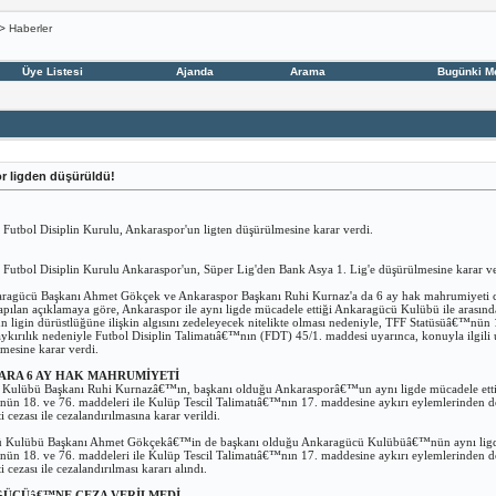
>
Haberler
Üye Listesi
Ajanda
Arama
Bugünki M
r ligden düşürüldü!
 Futbol Disiplin Kurulu, Ankaraspor'un ligten düşürülmesine karar verdi.
 Futbol Disiplin Kurulu Ankaraspor'un, Süper Lig'den Bank Asya 1. Lig'e düşürülmesine karar ve
ragücü Başkanı Ahmet Gökçek ve Ankaraspor Başkanı Ruhi Kurnaz'a da 6 ay hak mahrumiyeti ce
pılan açıklamaya göre, Ankaraspor ile aynı ligde mücadele ettiği Ankaragücü Kulübü ile arasındaki
ligin dürüstlüğüne ilişkin algısını zedeleyecek nitelikte olması nedeniyle, TFF Statüsüâ€™nün 
aykırılık nedeniyle Futbol Disiplin Talimatıâ€™nın (FDT) 45/1. maddesi uyarınca, konuyla ilgili ul
lmesine karar verdi.
ARA 6 AY HAK MAHRUMİYETİ
Kulübü Başkanı Ruhi Kurnazâ€™ın, başkanı olduğu Ankarasporâ€™un aynı ligde mücadele ettiği A
ün 18. ve 76. maddeleri ile Kulüp Tescil Talimatıâ€™nın 17. maddesine aykırı eylemlerinden do
cezası ile cezalandırılmasına karar verildi.
Kulübü Başkanı Ahmet Gökçekâ€™in de başkanı olduğu Ankaragücü Kulübüâ€™nün aynı ligde mücad
ün 18. ve 76. maddeleri ile Kulüp Tescil Talimatıâ€™nın 17. maddesine aykırı eylemlerinden do
cezası ile cezalandırılması kararı alındı.
ÜCÜâ€™NE CEZA VERİLMEDİ