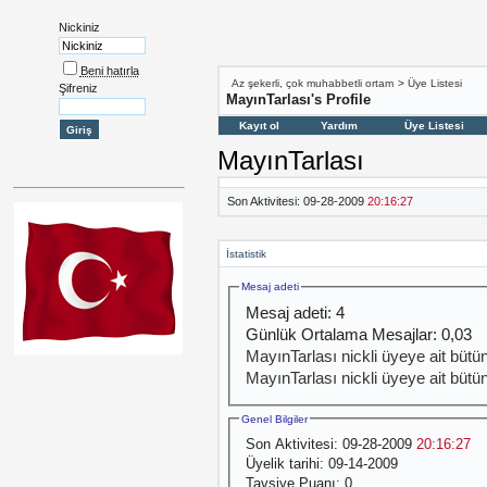
Nickiniz
Beni hatırla
Az şekerli, çok muhabbetli ortam
>
Üye Listesi
Şifreniz
MayınTarlası's Profile
Kayıt ol
Yardım
Üye Listesi
MayınTarlası
Son Aktivitesi:
09-28-2009
20:16:27
İstatistik
Mesaj adeti
Mesaj adeti:
4
Günlük Ortalama Mesajlar:
0,03
MayınTarlası nickli üyeye ait bütün
MayınTarlası nickli üyeye ait bütün
Genel Bilgiler
Son Aktivitesi:
09-28-2009
20:16:27
Üyelik tarihi:
09-14-2009
Tavsiye Puanı:
0