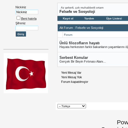
Nickiniz
Az şekerli, çok muhabbetli ortam
Felsefe ve Sosyoloji
Beni hatırla
Kayıt ol
Yardım
Üye Listesi
Şifreniz
Alt Forum
: Felsefe ve Sosyoloji
Forum
Ünlü filozofların hayatı
Hayata herkesten farklı bakanların yaşamlarını ö
Serbest Konular
Gerçek Bir Beyin Fırtınası Alanı...
Yeni Mesaj Var
Yeni Mesaj Yok
Forum kapatılmıştır
Pow