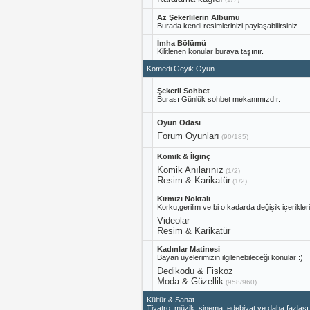
Az Şekerlilerin Albümü
Burada kendi resimlerinizi paylaşabilirsiniz.
İmha Bölümü
Kilitlenen konular buraya taşınır.
Komedi Geyik Oyun
Şekerli Sohbet
Burası Günlük sohbet mekanımızdır.
Oyun Odası
Forum Oyunları
(90/185)
Komik & İlginç
Komik Anılarınız
(1/2)
Resim & Karikatür
(1/2)
Kırmızı Noktalı
Korku,gerilim ve bi o kadarda değişik içerikle
Videolar
Resim & Karikatür
Kadınlar Matinesi
Bayan üyelerimizin ilgilenebileceği konular :)
Dedikodu & Fiskoz
Moda & Güzellik
(958/960)
Kültür & Sanat
Tiyatro, müzik, sinema, edebiyat ve daha fazlası