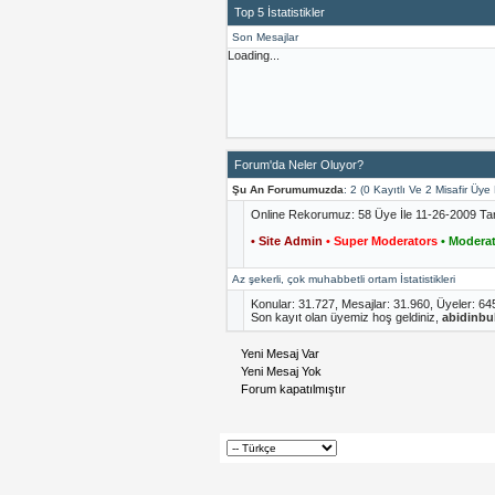
Top 5 İstatistikler
Son Mesajlar
Loading...
Forum'da Neler Oluyor?
Şu An Forumumuzda
: 2 (0 Kayıtlı Ve 2 Misafir Üy
Online Rekorumuz: 58 Üye İle 11-26-2009 Tar
• Site Admin
• Super Moderators
• Moderat
Az şekerli, çok muhabbetli ortam İstatistikleri
Konular: 31.727, Mesajlar: 31.960, Üyeler: 64
Son kayıt olan üyemiz hoş geldiniz,
abidinbu
Yeni Mesaj Var
Yeni Mesaj Yok
Forum kapatılmıştır