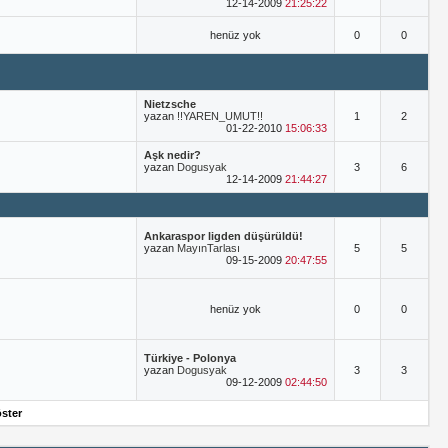
12-14-2009
21:25:22
henüz yok
0
0
Nietzsche
yazan
!!YAREN_UMUT!!
1
2
01-22-2010
15:06:33
Aşk nedir?
yazan
Dogusyak
3
6
12-14-2009
21:44:27
Ankaraspor ligden düşürüldü!
yazan
MayınTarlası
5
5
09-15-2009
20:47:55
henüz yok
0
0
Türkiye - Polonya
yazan
Dogusyak
3
3
09-12-2009
02:44:50
öster