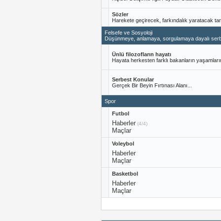
Sözler
Harekete geçirecek, farkındalık yaratacak tar
Felsefe ve Sosyoloji
Düşünmeye, anlamaya, sorgulamaya dayalı serbest
Ünlü filozofların hayatı
Hayata herkesten farklı bakanların yaşamları
Serbest Konular
Gerçek Bir Beyin Fırtınası Alanı...
Spor
Futbol
Haberler
(4/4)
Maçlar
Voleybol
Haberler
Maçlar
Basketbol
Haberler
Maçlar