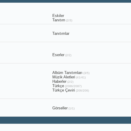
Eskiler
Tanıtım
(2/3)
Tanıtımlar
Eserler
(2/2)
Albüm Tanıtımları
(3/5)
Müzik Aletleri
(41/41)
Haberler
(2/2)
Türkçe
(2086/2087)
Türkçe Çeviri
(206/206)
Görseller
(1/1)