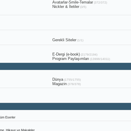
Avatarlar-Smile-Temalar
(372/372)
Nickler & İletiler
(3/5)
Gerekli Siteler
(1/1)
E-Dergi (e-book)
(2179/2194)
Program Paylaşımları
(13998/14011)
Dünya
(1755/1755)
Magazin
(378/378)
 Tüm Eserler
neme, Hikaye ve Makaleler