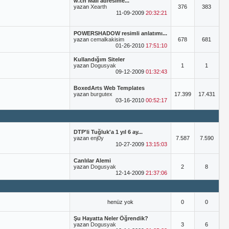
w.cn Mail adresime...
yazan
Xearth
376
383
11-09-2009
20:32:21
POWERSHADOW resimli anlatımı...
yazan
cemalkakisim
678
681
01-26-2010
17:51:10
Kullandığım Siteler
yazan
Dogusyak
1
1
09-12-2009
01:32:43
BoxedArts Web Templates
yazan
burgutex
17.399
17.431
03-16-2010
00:52:17
DTP'li Tuğluk'a 1 yıl 6 ay...
yazan
enj0y
7.587
7.590
10-27-2009
13:15:03
Canlılar Alemi
yazan
Dogusyak
2
8
12-14-2009
21:37:06
henüz yok
0
0
Şu Hayatta Neler Öğrendik?
yazan
Dogusyak
3
6