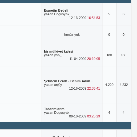
Esaretin Bedeli
yazan
Dogusyak
5
6
12-13-2009
16:54:53
henüz yok
0
0
bir mülkiyet kalesi
yazan
ysn_
180
186
11-04-2009
20:19:05
Şebnem Ferah - Benim Adım...
yazan
enj0y
4.229
4.232
12-16-2009
22:35:41
Tasarımlarım
yazan
Dogusyak
4
4
09-10-2009
03:25:29