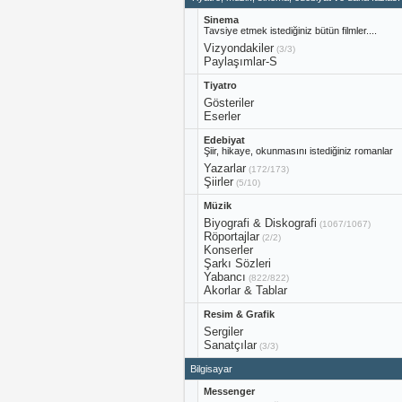
Sinema
Tavsiye etmek istediğiniz bütün filmler....
Vizyondakiler
(3/3)
Paylaşımlar-S
Tiyatro
Gösteriler
Eserler
Edebiyat
Şiir, hikaye, okunmasını istediğiniz romanlar
Yazarlar
(172/173)
Şiirler
(5/10)
Müzik
Biyografi & Diskografi
(1067/1067)
Röportajlar
(2/2)
Konserler
Şarkı Sözleri
Yabancı
(822/822)
Akorlar & Tablar
Resim & Grafik
Sergiler
Sanatçılar
(3/3)
Bilgisayar
Messenger