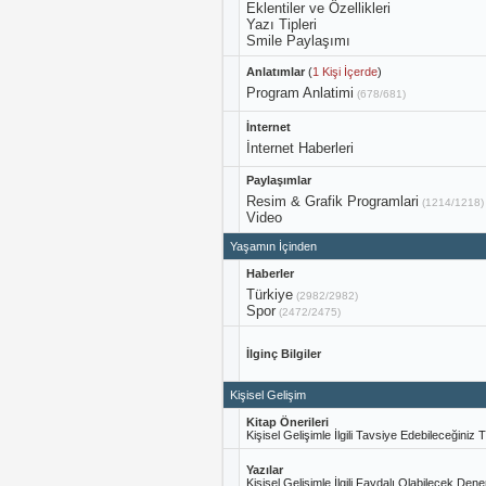
Eklentiler ve Özellikleri
Yazı Tipleri
Smile Paylaşımı
Anlatımlar
(
1 Kişi İçerde
)
Program Anlatimi
(678/681)
İnternet
İnternet Haberleri
Paylaşımlar
Resim & Grafik Programlari
(1214/1218)
Video
Yaşamın İçinden
Haberler
Türkiye
(2982/2982)
Spor
(2472/2475)
İlginç Bilgiler
Kişisel Gelişim
Kitap Önerileri
Kişisel Gelişimle İlgili Tavsiye Edebileceğiniz
Yazılar
Kişisel Gelişimle İlgili Faydalı Olabilecek De