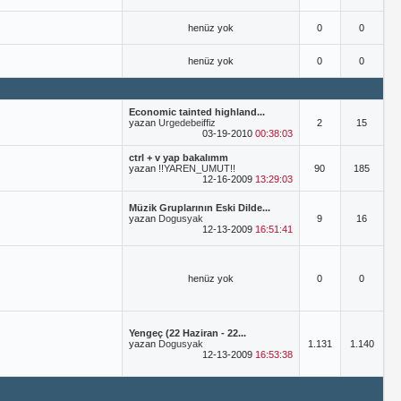
henüz yok
0
0
henüz yok
0
0
Economic tainted highland...
yazan
Urgedebeiffiz
2
15
03-19-2010
00:38:03
ctrl + v yap bakalımm
yazan
!!YAREN_UMUT!!
90
185
12-16-2009
13:29:03
Müzik Gruplarının Eski Dilde...
yazan
Dogusyak
9
16
12-13-2009
16:51:41
henüz yok
0
0
Yengeç (22 Haziran - 22...
yazan
Dogusyak
1.131
1.140
12-13-2009
16:53:38