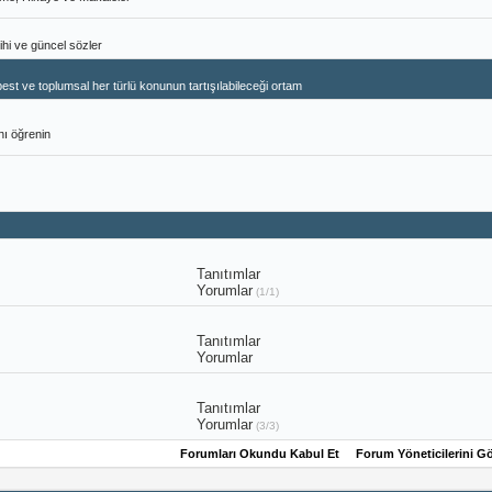
ihi ve güncel sözler
 ve toplumsal her türlü konunun tartışılabileceği ortam
nı öğrenin
Tanıtımlar
Yorumlar
(1/1)
Tanıtımlar
Yorumlar
Tanıtımlar
Yorumlar
(3/3)
Forumları Okundu Kabul Et
Forum Yöneticilerini G