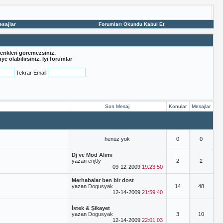
esajlar
Forumları Okundu Kabul Et
erikleri göremezsiniz.
e olabilirsiniz. İyi forumlar
Tekrar Email
Son Mesaj
Konular
Mesajlar
henüz yok
0
0
Dj ve Mod Alımı
yazan
enj0y
2
2
09-12-2009
19:23:50
Merhabalar ben bir dost
yazan
Dogusyak
14
48
12-14-2009
21:59:40
İstek & Şikayet
yazan
Dogusyak
3
10
12-14-2009
22:01:03