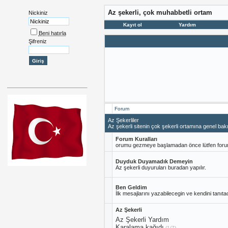
Az şekerli, çok muhabbetli ortam
Nickiniz
Kayıt ol
Yardım
Beni hatırla
Şifreniz
Forum
Az Şekerliler
Az şekerli sitenin çok şekerli ortamına genel bak
Forum Kuralları
orumu gezmeye başlamadan önce lütfen forum k
Duyduk Duyamadık Demeyin
Az şekerli duyuruları buradan yapılır.
Ben Geldim
İlk mesajlarını yazabilecegin ve kendini tanıt
Az Şekerli
Az Şekerli Yardım
Karalama kağıdı
(1/7)