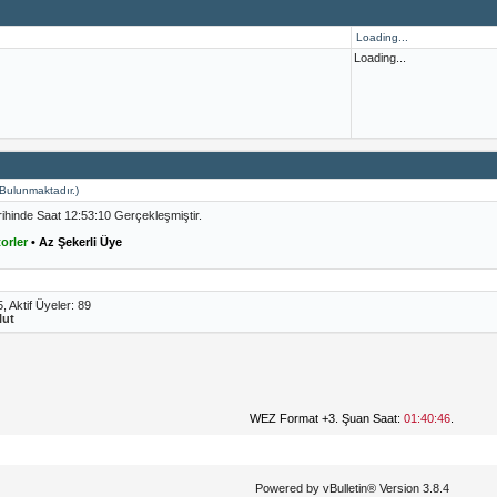
Loading...
Loading...
e Bulunmaktadır.)
ihinde Saat 12:53:10 Gerçekleşmiştir.
orler
• Az Şekerli Üye
5,
Aktif Üyeler: 89
lut
WEZ Format +3. Şuan Saat:
01:40:46
.
Powered by vBulletin® Version 3.8.4