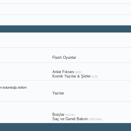
Flash Oyunlar
Anlat Fıkranı
(6/9)
Komik Yazılar & Şiirler
(1/3)
rin bulunduğu bölüm
Yazılar
Burçlar
(11/16)
Saç ve Genel Bakım
(162/164)