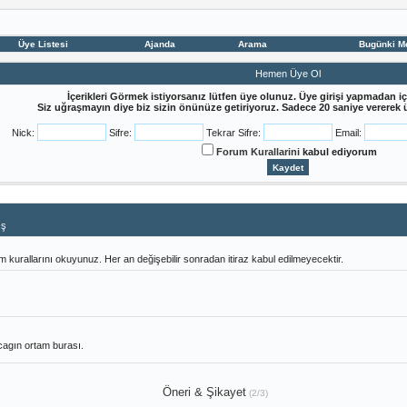
Üye Listesi
Ajanda
Arama
Bugünki M
Hemen Üye Ol
İçerikleri Görmek istiyorsanız lütfen üye olunuz. Üye girişi yapmadan iç
Siz uğraşmayın diye biz sizin önünüze getiriyoruz. Sadece 20 saniye vererek üy
Nick:
Sifre:
Tekrar Sifre:
Email:
Forum Kurallarini
kabul ediyorum
ış
urallarını okuyunuz. Her an değişebilir sonradan itiraz kabul edilmeyecektir.
acagın ortam burası.
Öneri & Şikayet
(2/3)