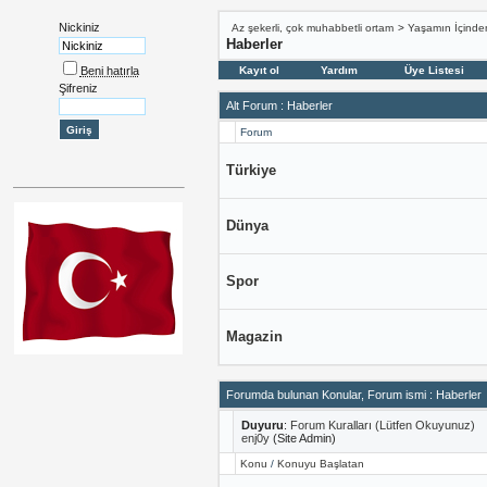
Nickiniz
Az şekerli, çok muhabbetli ortam
>
Yaşamın İçinde
Haberler
Beni hatırla
Kayıt ol
Yardım
Üye Listesi
Şifreniz
Alt Forum
: Haberler
Forum
Türkiye
Dünya
Spor
Magazin
Forumda bulunan Konular, Forum ismi
: Haberler
Duyuru
:
Forum Kuralları (Lütfen Okuyunuz)
enj0y
(Site Admin)
Konu
/
Konuyu Başlatan