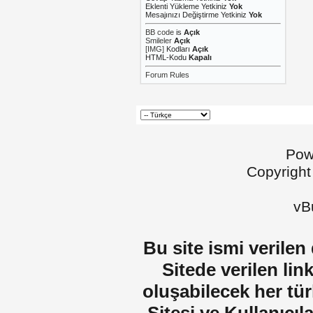
Eklenti Yükleme Yetkiniz
Yok
Mesajınızı Değiştirme Yetkiniz
Yok
BB code
is
Açık
Smileler
Açık
[IMG]
Kodları
Açık
HTML-Kodu
Kapalı
Forum Rules
Pow
Copyright
vBu
Bu site ismi verilen
Sitede verilen lin
oluşabilecek her tür