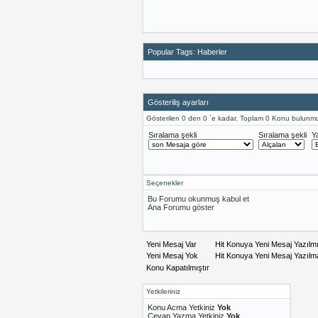
Popular Tags: Haberler
Gösteriliş ayarları
Gösterilen 0 den 0 ´e kadar. Toplam 0 Konu bulunmu
Sıralama şekli
Sıralama şekli
Y
Seçenekler
Bu Forumu okunmuş kabul et
Ana Forumu göster
Yeni Mesaj Var
Hit Konuya Yeni Mesaj Yazılm
Yeni Mesaj Yok
Hit Konuya Yeni Mesaj Yazıl
Konu Kapatılmıştır
Yetkileriniz
Konu Acma Yetkiniz
Yok
Cevap Yazma Yetkiniz
Yok