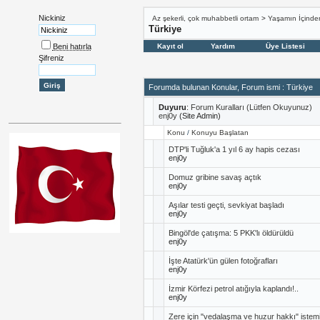
Nickiniz
Az şekerli, çok muhabbetli ortam
>
Yaşamın İçinde
Türkiye
Beni hatırla
Kayıt ol
Yardım
Üye Listesi
Şifreniz
Forumda bulunan Konular, Forum ismi
: Türkiye
Duyuru
:
Forum Kuralları (Lütfen Okuyunuz)
enj0y
(Site Admin)
Konu
/
Konuyu Başlatan
DTP'li Tuğluk'a 1 yıl 6 ay hapis cezası
enj0y
Domuz gribine savaş açtık
enj0y
Aşılar testi geçti, sevkiyat başladı
enj0y
Bingöl'de çatışma: 5 PKK'lı öldürüldü
enj0y
İşte Atatürk'ün gülen fotoğrafları
enj0y
İzmir Körfezi petrol atığıyla kaplandı!..
enj0y
Zere için "vedalaşma ve huzur hakkı" istem