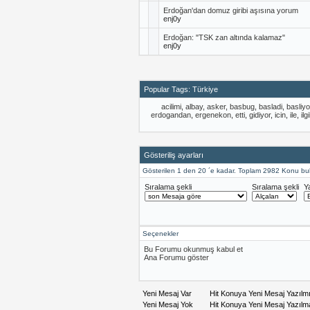
Erdoğan'dan domuz giribi aşısına yorum
enj0y
Erdoğan: "TSK zan altında kalamaz"
enj0y
Popular Tags: Türkiye
acilimi
,
albay
,
asker
,
basbug
,
basladi
,
basliyo
erdogandan
,
ergenekon
,
etti
,
gidiyor
,
icin
,
ile
,
ilgil
Gösteriliş ayarları
Gösterilen 1 den 20 ´e kadar. Toplam 2982 Konu bu
Sıralama şekli
Sıralama şekli
Y
Seçenekler
Bu Forumu okunmuş kabul et
Ana Forumu göster
Yeni Mesaj Var
Hit Konuya Yeni Mesaj Yazılm
Yeni Mesaj Yok
Hit Konuya Yeni Mesaj Yazıl