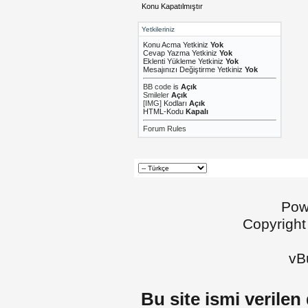
Konu Kapatılmıştır
Yetkileriniz
Konu Acma Yetkiniz
Yok
Cevap Yazma Yetkiniz
Yok
Eklenti Yükleme Yetkiniz
Yok
Mesajınızı Değiştirme Yetkiniz
Yok
BB code
is
Açık
Smileler
Açık
[IMG]
Kodları
Açık
HTML-Kodu
Kapalı
Forum Rules
Pow
Copyright
vBu
Bu site ismi verilen