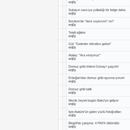
enj0y
Subayın savcıya yolladığı bir belge daha
enj0y
İkizdere'de "dere soykırımı" mı?
enj0y
Telafi eğitimi
enj0y
Gül: "Gelenler efendice gelsin"
enj0y
Atalay: "Ara veriyoruz"
enj0y
Domuz gribi önlemi Günay'ı şaşırttı!
enj0y
Erdoğan'dan domuz gribi aşısına yorum
enj0y
Domuz gribi tatili
enj0y
Meclis heyeti bugün Bakü'ye gidiyor
enj0y
İşte Atatürk'ün gülen yüzlü fotoğrafları
enj0y
Bingöl'de çatışma: 4 PKK'lı öldürüldü
enj0y