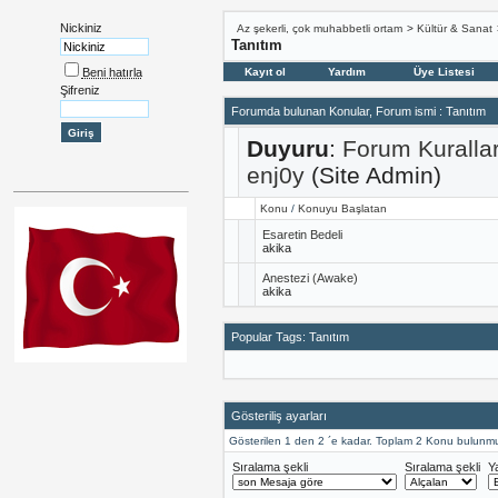
Nickiniz
Az şekerli, çok muhabbetli ortam
>
Kültür & Sanat
Tanıtım
Beni hatırla
Kayıt ol
Yardım
Üye Listesi
Şifreniz
Forumda bulunan Konular, Forum ismi
: Tanıtım
Duyuru
:
Forum Kuralla
enj0y
(Site Admin)
Konu
/
Konuyu Başlatan
Esaretin Bedeli
akika
Anestezi (Awake)
akika
Popular Tags: Tanıtım
Gösteriliş ayarları
Gösterilen 1 den 2 ´e kadar. Toplam 2 Konu bulunmu
Sıralama şekli
Sıralama şekli
Y