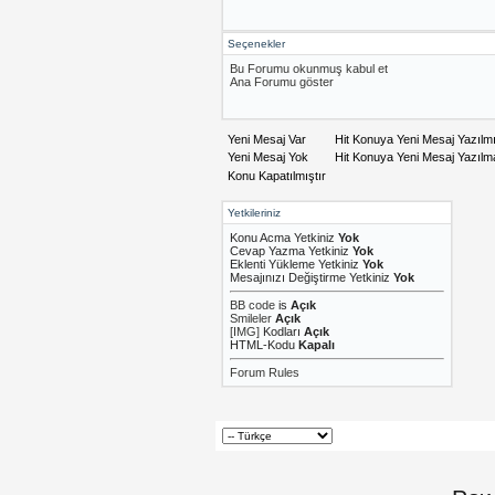
Seçenekler
Bu Forumu okunmuş kabul et
Ana Forumu göster
Yeni Mesaj Var
Hit Konuya Yeni Mesaj Yazılm
Yeni Mesaj Yok
Hit Konuya Yeni Mesaj Yazıl
Konu Kapatılmıştır
Yetkileriniz
Konu Acma Yetkiniz
Yok
Cevap Yazma Yetkiniz
Yok
Eklenti Yükleme Yetkiniz
Yok
Mesajınızı Değiştirme Yetkiniz
Yok
BB code
is
Açık
Smileler
Açık
[IMG]
Kodları
Açık
HTML-Kodu
Kapalı
Forum Rules