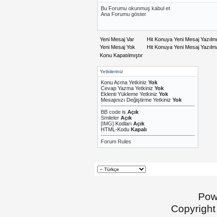
Bu Forumu okunmuş kabul et
Ana Forumu göster
Yeni Mesaj Var
Hit Konuya Yeni Mesaj Yazılm
Yeni Mesaj Yok
Hit Konuya Yeni Mesaj Yazıl
Konu Kapatılmıştır
Yetkileriniz
Konu Acma Yetkiniz
Yok
Cevap Yazma Yetkiniz
Yok
Eklenti Yükleme Yetkiniz
Yok
Mesajınızı Değiştirme Yetkiniz
Yok
BB code
is
Açık
Smileler
Açık
[IMG]
Kodları
Açık
HTML-Kodu
Kapalı
Forum Rules
Pow
Copyright