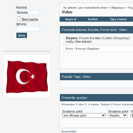
Nickiniz
Az şekerli, çok muhabbetli ortam
>
Bilgisayar
>
Pay
Video
Beni hatırla
Kayıt ol
Yardım
Üye Listesi
Şifreniz
Forumda bulunan Konular, Forum ismi
: Video
Duyuru
:
Forum Kuralları (Lütfen Okuyunuz)
enj0y
(Site Admin)
Konu
/
Konuyu Başlatan
Popular Tags: Video
Gösteriliş ayarları
Gösterilen 0 den 0 ´e kadar. Toplam 0 Konu bulunmu
Sıralama şekli
Sıralama şekli
Y
Seçenekler