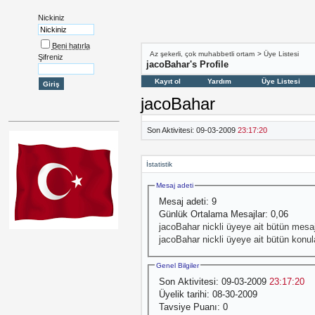
Nickiniz
Beni hatırla
Az şekerli, çok muhabbetli ortam
>
Üye Listesi
Şifreniz
jacoBahar's Profile
Kayıt ol
Yardım
Üye Listesi
jacoBahar
Son Aktivitesi:
09-03-2009
23:17:20
İstatistik
Mesaj adeti
Mesaj adeti:
9
Günlük Ortalama Mesajlar:
0,06
jacoBahar nickli üyeye ait bütün mesajl
jacoBahar nickli üyeye ait bütün konul
Genel Bilgiler
Son Aktivitesi:
09-03-2009
23:17:20
Üyelik tarihi:
08-30-2009
Tavsiye Puanı:
0