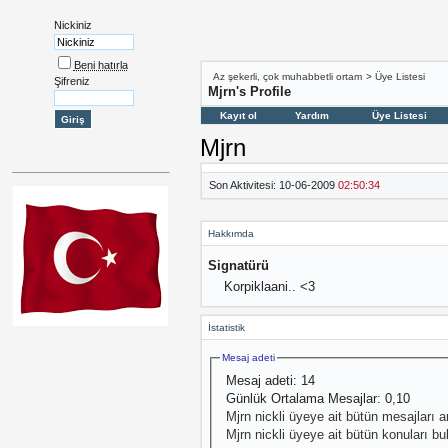
Nickiniz
Beni hatırla
Az şekerli, çok muhabbetli ortam
>
Üye Listesi
Şifreniz
Mjrn's Profile
Kayıt ol
Yardım
Üye Listesi
Mjrn
Son Aktivitesi:
10-06-2009
02:50:34
Hakkımda
Signatürü
Korpiklaani.. <3
İstatistik
Mesaj adeti
Mesaj adeti:
14
Günlük Ortalama Mesajlar:
0,10
Mjrn nickli üyeye ait bütün mesajları ar
Mjrn nickli üyeye ait bütün konuları bu