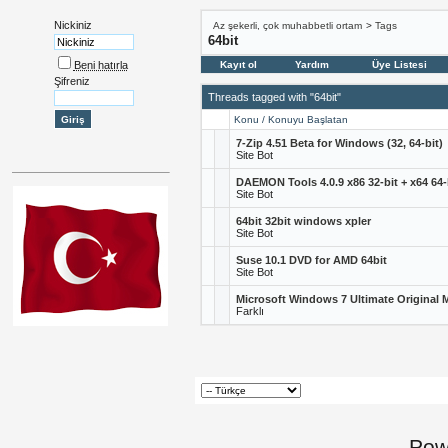
Nickiniz
Az şekerli, çok muhabbetli ortam
>
Tags
64bit
Beni hatırla
Kayıt ol
Yardım
Üye Listesi
Şifreniz
Threads tagged with "64bit"
Konu / Konuyu Başlatan
7-Zip 4.51 Beta for Windows (32, 64-bit)
Site Bot
DAEMON Tools 4.0.9 x86 32-bit + x64 64-
Site Bot
64bit 32bit windows xpler
Site Bot
Suse 10.1 DVD for AMD 64bit
Site Bot
Microsoft Windows 7 Ultimate Original M
Farklı
Pow