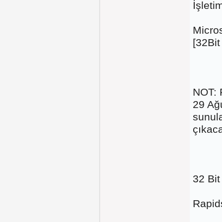
İşleti
Micro
[32Bit
NOT: R
29 Ağu
sunula
çıkac
32 Bi
Rapid