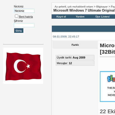
Nickiniz
Az şekerli, çok muhabbetli ortam
>
Bilgisayar
>
Pay
Microsoft Windows 7 Ultimate Original
Beni hatırla
Kayıt ol
Yardım
Üye Listesi
Şifreniz
08-31-2009, 22:45:17
Micro
Farklı
[32Bit
Üyelik tarihi:
Aug 2009
Mesajlar:
12
22 Ek