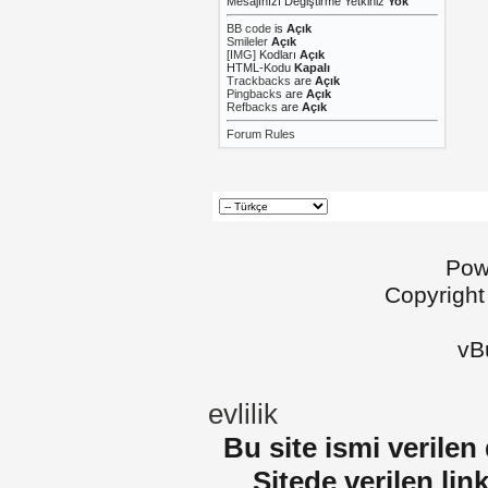
Mesajınızı Değiştirme Yetkiniz
Yok
BB code
is
Açık
Smileler
Açık
[IMG]
Kodları
Açık
HTML-Kodu
Kapalı
Trackbacks
are
Açık
Pingbacks
are
Açık
Refbacks
are
Açık
Forum Rules
Pow
Copyright
vBu
evlilik
Bu site ismi verilen
Sitede verilen lin