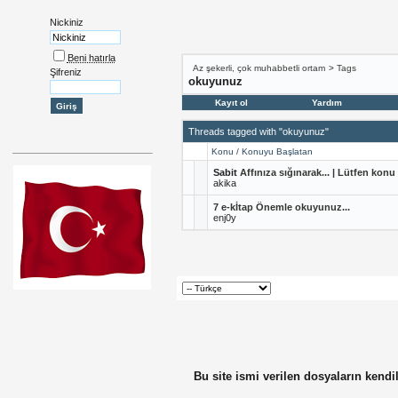
Nickiniz
Beni hatırla
Az şekerli, çok muhabbetli ortam
>
Tags
Şifreniz
okuyunuz
Kayıt ol
Yardım
Threads tagged with "okuyunuz"
Konu / Konuyu Başlatan
Sabit
Affınıza sığınarak... | Lütfen ko
akika
7 e-kİtap Önemle okuyunuz...
enj0y
Bu site ismi verilen dosyaların kendil