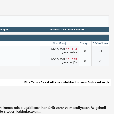
esajlar
Forumları Okundu Kabul Et
Son Mesaj
Cevaplar
Görüntüleme
09-16-2009
23:41:44
0
54
yazan
akika
08-26-2009
18:45:15
0
3
yazan
enj0y
Bize Yazin
-
Az şekerli, çok muhabbetli ortam
-
Arşiv
-
Yukarı git
mı karşısında oluşabilecek her türlü zarar ve mesuliyetten Az şekerli
de siteden kaldırılacakdır...