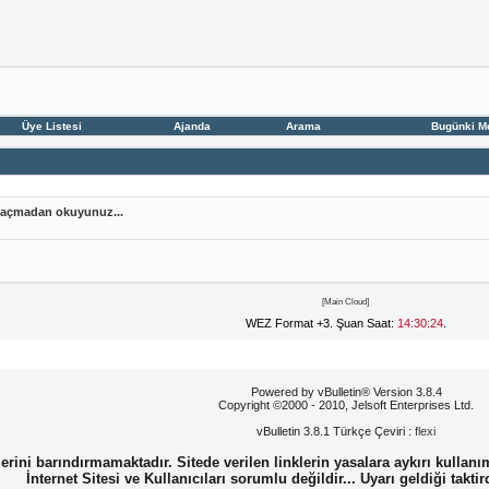
Üye Listesi
Ajanda
Arama
Bugünki M
nu açmadan okuyunuz...
[Main Cloud]
WEZ Format +3. Şuan Saat:
14:30:24
.
Powered by vBulletin® Version 3.8.4
Copyright ©2000 - 2010, Jelsoft Enterprises Ltd.
vBulletin 3.8.1 Türkçe Çeviri :
flexi
erini barındırmamaktadır. Sitede verilen linklerin yasalara aykırı kullanı
İnternet Sitesi ve Kullanıcıları sorumlu değildir... Uyarı geldiği taktir