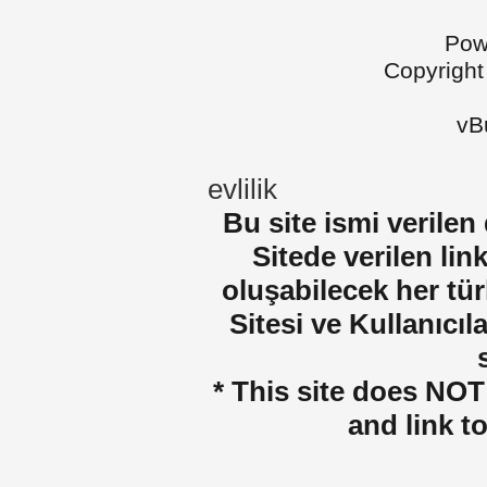
Pow
Copyright
vBu
evlilik
Bu site ismi verilen
Sitede verilen lin
oluşabilecek her tür
Sitesi ve Kullanıcıla
* This site does NOT 
and link t