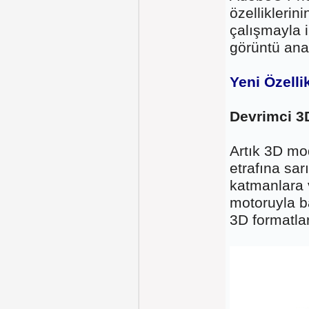
özellikleri
çalışmayla il
görüntü anal
Yeni Özell
Devrimci 
Artık 3D mod
etrafına sa
katmanlara v
motoruyla b
3D formatla