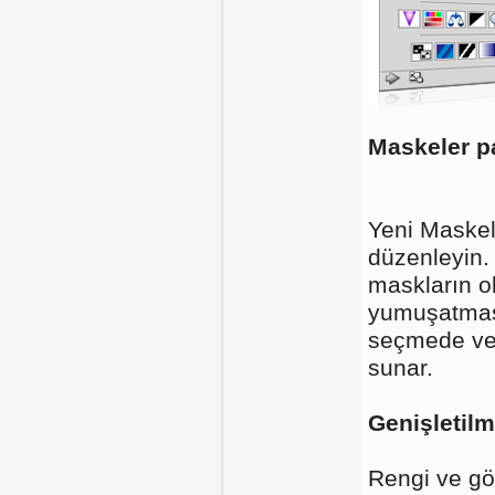
Maskeler p
Yeni Maskel
düzenleyin. 
maskların o
yumuşatması
seçmede ve 
sunar.
Genişletilm
Rengi ve göl