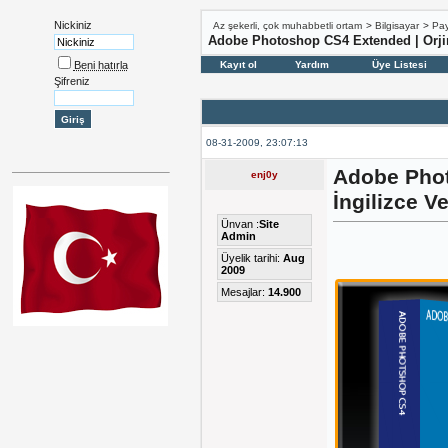
Nickiniz
Az şekerli, çok muhabbetli ortam
>
Bilgisayar
>
Pay
Adobe Photoshop CS4 Extended | Orjina
Beni hatırla
Kayıt ol
Yardım
Üye Listesi
Şifreniz
08-31-2009, 23:07:13
Adobe Phot
enj0y
İngilizce V
Ünvan :
Site
Admin
Üyelik tarihi:
Aug
2009
Mesajlar:
14.900