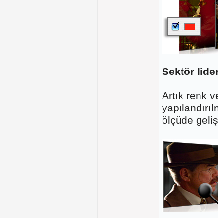
Sektör lide
Artık renk v
yapılandırı
ölçüde geliş