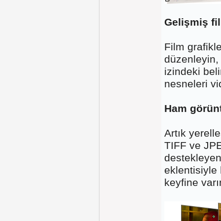
Gelişmiş fi
Film grafikl
düzenleyin,
izindeki bel
nesneleri v
Ham görünt
Artık yerell
TIFF ve JPE
destekleyen
eklentisiyle
keyfine varı