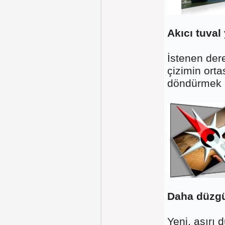
Akıcı tuval
İstenen der
çizimin ort
döndürmek am
Daha düzgü
Yeni, aşırı