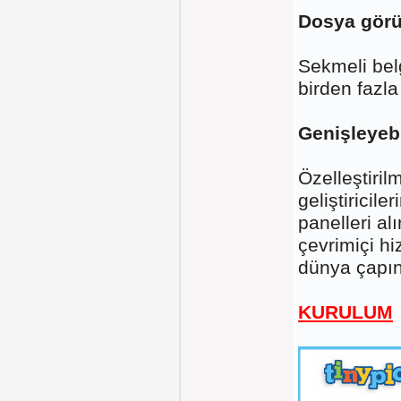
Dosya görü
Sekmeli bel
birden fazla
Genişleyebi
Özelleştiril
geliştiricil
panelleri al
çevrimiçi hi
dünya çapınd
KURULUM