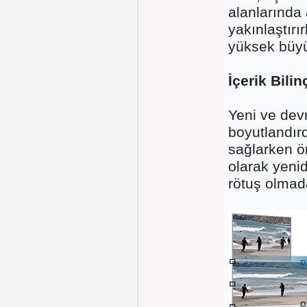
alanlarında 
yakınlaştırı
yüksek büyü
İçerik Bili
Yeni ve devr
boyutlandır
sağlarken ö
olarak yeni
rötuş olmad