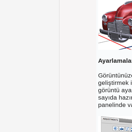
Ayarlamala
Görüntünüze
geliştirmek
görüntü ayar
sayıda hazı
panelinde va