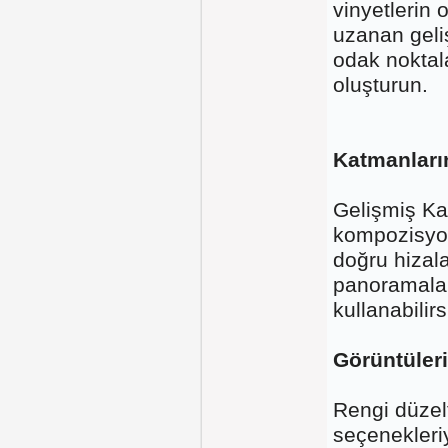
vinyetlerin
uzanan geli
odak noktal
oluşturun.
Katmanları
Gelişmiş Ka
kompozisyon
doğru hizala
panoramalar
kullanabilirs
Görüntüleri
Rengi düzelt
seçenekleriy