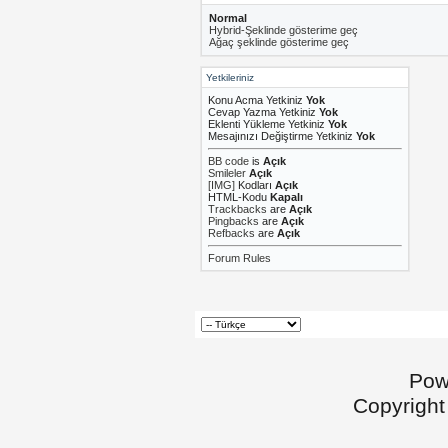
Normal
Hybrid-Şeklinde gösterime geç
Ağaç şeklinde gösterime geç
Yetkileriniz
Konu Acma Yetkiniz
Yok
Cevap Yazma Yetkiniz
Yok
Eklenti Yükleme Yetkiniz
Yok
Mesajınızı Değiştirme Yetkiniz
Yok
BB code
is
Açık
Smileler
Açık
[IMG]
Kodları
Açık
HTML-Kodu
Kapalı
Trackbacks
are
Açık
Pingbacks
are
Açık
Refbacks
are
Açık
Forum Rules
Pow
Copyright