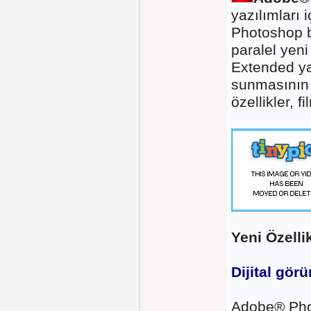
yazılımları 
Photoshop b
paralel yen
Extended ya
sunmasının y
özellikler, 
Yeni Özell
Dijital gör
Adobe® Pho