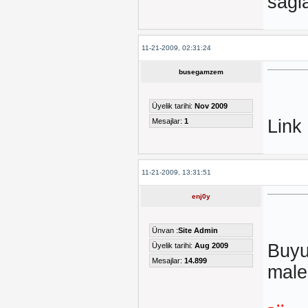
sağl
11-21-2009, 02:31:24
busegamzem
Üyelik tarihi:
Nov 2009
Link
Mesajlar:
1
11-21-2009, 13:31:51
enj0y
Ünvan :
Site Admin
Buyur
Üyelik tarihi:
Aug 2009
Mesajlar:
14.899
male