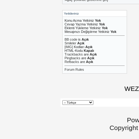
Yetkileriniz
Konu Acma Yetkiniz
Yok
Cevap Yazma Yetkiniz
Yok
Eklenti Yükleme Yetkiniz
Yok
Mesajınızı Değiştirme Yetkiniz
Yok
BB code
is
Açık
Smileler
Açık
[IMG]
Kodları
Açık
HTML-Kodu
Kapalı
Trackbacks
are
Açık
Pingbacks
are
Açık
Refbacks
are
Açık
Forum Rules
WEZ 
Pow
Copyright