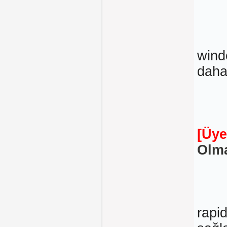
wind
daha
[Üye
Olma
rapi