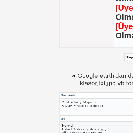
[Üye
Olma
[Üye
Olma
Tag
«
Google earth'dan da
klasör,txt,jpg.vb f
Seçenekler
Yazdırılabilir şekli göster
Sayfayı E-Mail olarak gönder
Stil
Normal
Hybrid-Şeklinde gösterime geç
Ağaç şeklinde gösterime geç