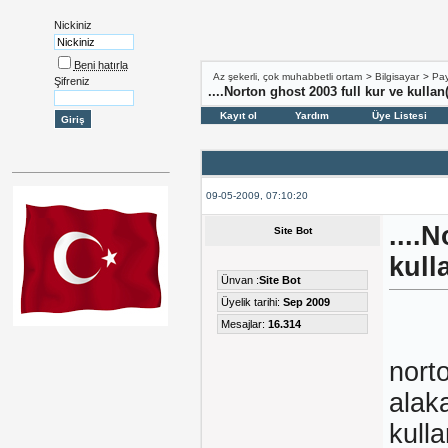
Nickiniz
Beni hatırla
Az şekerli, çok muhabbetli ortam
>
Bilgisayar
>
Pay
Şifreniz
....Norton ghost 2003 full kur ve kulla
Kayıt ol
Yardım
Üye Listesi
09-05-2009, 07:10:20
....
Site Bot
kull
Ünvan :
Site Bot
Üyelik tarihi:
Sep 2009
Mesajlar:
16.314
nort
alak
kull