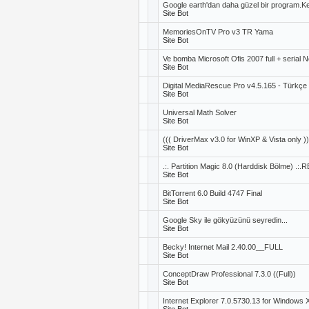
Google earth'dan daha güzel bir program.Ke
Site Bot
MemoriesOnTV Pro v3 TR Yama
Site Bot
Ve bomba Microsoft Ofis 2007 full + serial N
Site Bot
Digital MediaRescue Pro v4.5.165 - Türkçe
Site Bot
Universal Math Solver
Site Bot
((( DriverMax v3.0 for WinXP & Vista only ))
Site Bot
.:. Partition Magic 8.0 (Harddisk Bölme) .:.
Site Bot
BitTorrent 6.0 Build 4747 Final
Site Bot
Google Sky ile gökyüzünü seyredin...
Site Bot
Becky! Internet Mail 2.40.00__FULL
Site Bot
ConceptDraw Professional 7.3.0 ((Full))
Site Bot
Internet Explorer 7.0.5730.13 for Windows