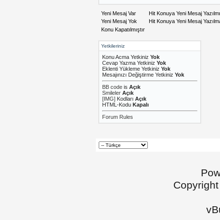
Yeni Mesaj Var
Hit Konuya Yeni Mesaj Yazılm
Yeni Mesaj Yok
Hit Konuya Yeni Mesaj Yazıl
Konu Kapatılmıştır
Yetkileriniz
Konu Acma Yetkiniz
Yok
Cevap Yazma Yetkiniz
Yok
Eklenti Yükleme Yetkiniz
Yok
Mesajınızı Değiştirme Yetkiniz
Yok
BB code
is
Açık
Smileler
Açık
[IMG]
Kodları
Açık
HTML-Kodu
Kapalı
Forum Rules
Pow
Copyright
vBu