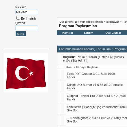
Nickiniz
Beni hatırla
Az şekerli, çok muhabbetli ortam
>
Bilgisayar
>
Pay
Şifreniz
Program Paylaşımları
Kayıt ol
Yardım
Üye Listesi
Forumda bulunan Konular, Forum ismi
: Program 
Duyuru
:
Forum Kuralları (Lütfen Okuyunuz)
enj0y
(Site Admin)
Konu
/
Konuyu Başlatan
Foxit PDF Creator 3.0.1 Build 0109
Farklı
Xilisoft ISO Burner v1.0.56.0112 Portable
Farklı
Outpost Firewall Pro 2009 Build 6.7.2 (300
Farklı
LabelsWin ( klasör,txt,jpg.vb formatları renkl
Site Bot
....Norton ghost 2003 full kur ve kullan(cra
Site Bot