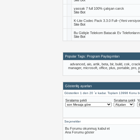
Site Bot
yassak 7 full 100% çalışan carck
Site Bot
K-Lite Codec Pack 3.3.0 Full--(Yeni versiyo
Site Bot
Bu Gidişle Telekom Batacak Ev Telefonlar
Site Bot
Popular Tags: Program Paylaşımları
advanced
,
aio
,
artik
,
beta
,
bir
,
build
,
cok
,
crac
manager
,
microsoft
,
office
,
plus
,
portable
,
pro
,
p
t
Gösteriliş ayarları
Gösterilen 1 den 20 ´e kadar. Toplam 13998 Konu b
Sıralama şekli
Sıralama şekli
Y
Seçenekler
Bu Forumu okunmuş kabul et
Ana Forumu göster