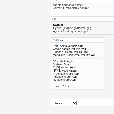
Yazdırılabilir şekli göster
Sayfayı E-Mail olarak gönder
Stil
Normal
Hybrid-Şeklinde gösterime geç
Ağaç şeklinde gösterime geç
Yetkileriniz
Konu Acma Yetkiniz
Yok
Cevap Yazma Yetkiniz
Yok
Eklenti Yükleme Yetkiniz
Yok
Mesajınızı Değiştirme Yetkiniz
Yok
BB code
is
Açık
Smileler
Açık
[IMG]
Kodları
Açık
HTML-Kodu
Kapalı
Trackbacks
are
Açık
Pingbacks
are
Açık
Refbacks
are
Açık
Forum Rules