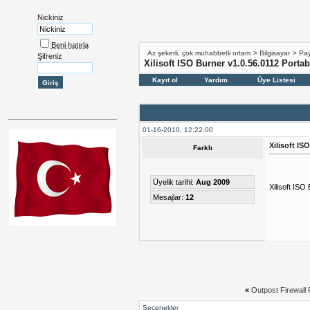
Nickiniz
Beni hatırla
Az şekerli, çok muhabbetli ortam
>
Bilgisayar
>
Pay
Şifreniz
Xilisoft ISO Burner v1.0.56.0112 Portab
Kayıt ol
Yardım
Üye Listesi
01-16-2010, 12:22:00
Xilisoft IS
Farklı
Üyelik tarihi:
Aug 2009
Xilisoft ISO
Mesajlar:
12
«
Outpost Firewall 
Seçenekler