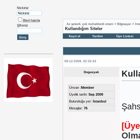
Nickiniz
Beni hatırla
Az şekerli, çok muhabbetli ortam
>
Bilgisayar
>
İnt
Şifreniz
Kullandığım Siteler
Kayıt ol
Yardım
Üye Listesi
09-12-2009, 02:32:43
Kull
Dogusyak
Ünvan :
Member
Üyelik tarihi:
Sep 2009
Bulunduğu yer:
İstanbul
Şahs
Mesajlar:
76
[Üye
Olma