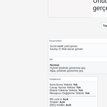
Unut
gerçe
Ta
Seçenekler
Yazdırılabilir şekli göster
Sayfayı E-Mail olarak gönder
Stil
Normal
Hybrid-Şeklinde gösterime geç
Ağaç şeklinde gösterime geç
Yetkileriniz
Konu Acma Yetkiniz
Yok
Cevap Yazma Yetkiniz
Yok
Eklenti Yükleme Yetkiniz
Yok
Mesajınızı Değiştirme Yetkiniz
Yok
BB code
is
Açık
Smileler
Açık
[IMG]
Kodları
Açık