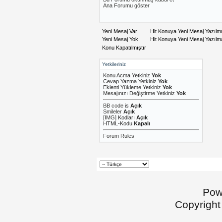
Ana Forumu göster
Yeni Mesaj Var
Hit Konuya Yeni Mesaj Yazılm
Yeni Mesaj Yok
Hit Konuya Yeni Mesaj Yazıl
Konu Kapatılmıştır
Yetkileriniz
Konu Acma Yetkiniz
Yok
Cevap Yazma Yetkiniz
Yok
Eklenti Yükleme Yetkiniz
Yok
Mesajınızı Değiştirme Yetkiniz
Yok
BB code
is
Açık
Smileler
Açık
[IMG]
Kodları
Açık
HTML-Kodu
Kapalı
Forum Rules
Pow
Copyright