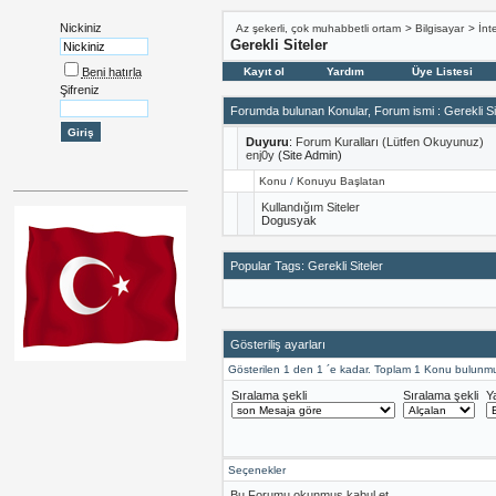
Nickiniz
Az şekerli, çok muhabbetli ortam
>
Bilgisayar
>
İnt
Gerekli Siteler
Beni hatırla
Kayıt ol
Yardım
Üye Listesi
Şifreniz
Forumda bulunan Konular, Forum ismi
: Gerekli Si
Duyuru
:
Forum Kuralları (Lütfen Okuyunuz)
enj0y
(Site Admin)
Konu
/
Konuyu Başlatan
Kullandığım Siteler
Dogusyak
Popular Tags: Gerekli Siteler
Gösteriliş ayarları
Gösterilen 1 den 1 ´e kadar. Toplam 1 Konu bulunmu
Sıralama şekli
Sıralama şekli
Y
Seçenekler
Bu Forumu okunmuş kabul et