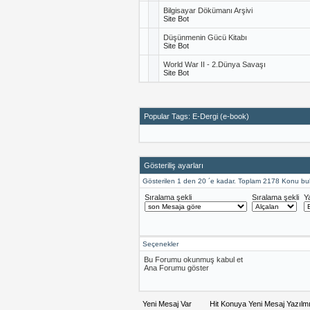
Bilgisayar Dökümanı Arşivi
Site Bot
Düşünmenin Gücü Kitabı
Site Bot
World War II - 2.Dünya Savaşı
Site Bot
Popular Tags: E-Dergi (e-book)
Gösteriliş ayarları
Gösterilen 1 den 20 ´e kadar. Toplam 2178 Konu bu
Sıralama şekli
Sıralama şekli
Y
Seçenekler
Bu Forumu okunmuş kabul et
Ana Forumu göster
Yeni Mesaj Var
Hit Konuya Yeni Mesaj Yazılm