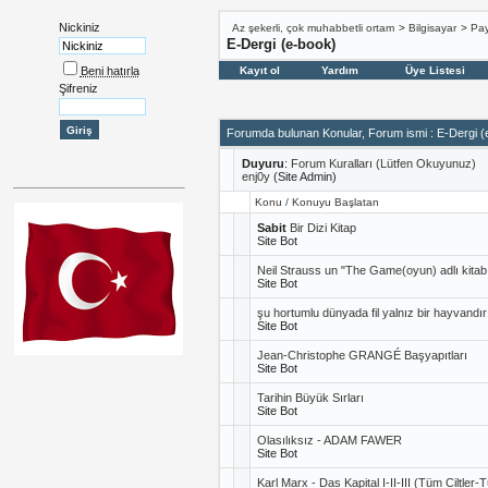
Nickiniz
Az şekerli, çok muhabbetli ortam
>
Bilgisayar
>
Pay
E-Dergi (e-book)
Beni hatırla
Kayıt ol
Yardım
Üye Listesi
Şifreniz
Forumda bulunan Konular, Forum ismi
: E-Dergi (
Duyuru
:
Forum Kuralları (Lütfen Okuyunuz)
enj0y
(Site Admin)
Konu
/
Konuyu Başlatan
Sabit
Bir Dizi Kitap
Site Bot
Neil Strauss un "The Game(oyun) adlı kitab
Site Bot
şu hortumlu dünyada fil yalnız bir hayvandır
Site Bot
Jean-Christophe GRANGÉ Başyapıtları
Site Bot
Tarihin Büyük Sırları
Site Bot
Olasılıksız - ADAM FAWER
Site Bot
Karl Marx - Das Kapital I-II-III (Tüm Ciltler-