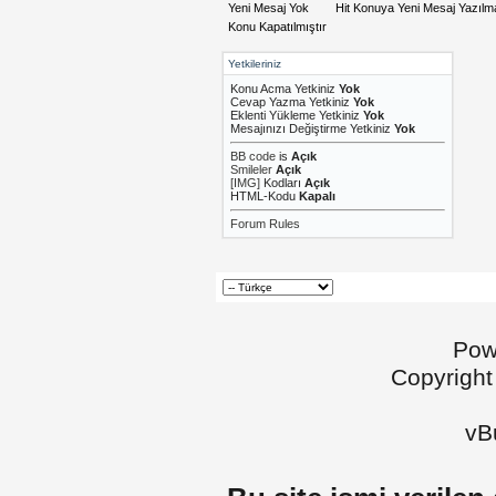
Yeni Mesaj Yok
Hit Konuya Yeni Mesaj Yazıl
Konu Kapatılmıştır
Yetkileriniz
Konu Acma Yetkiniz
Yok
Cevap Yazma Yetkiniz
Yok
Eklenti Yükleme Yetkiniz
Yok
Mesajınızı Değiştirme Yetkiniz
Yok
BB code
is
Açık
Smileler
Açık
[IMG]
Kodları
Açık
HTML-Kodu
Kapalı
Forum Rules
Pow
Copyright
vBu