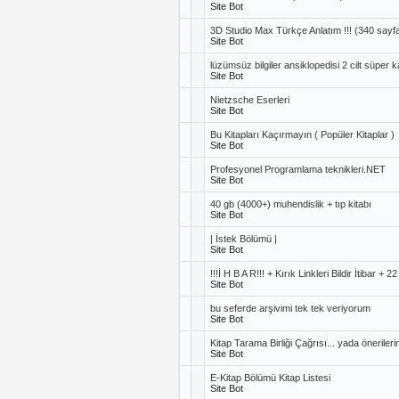
Site Bot
3D Studio Max Türkçe Anlatım !!! (340 sayf
Site Bot
lüzümsüz bilgiler ansiklopedisi 2 cilt süper 
Site Bot
Nietzsche Eserleri
Site Bot
Bu Kitapları Kaçırmayın ( Popüler Kitaplar )
Site Bot
Profesyonel Programlama teknikleri.NET
Site Bot
40 gb (4000+) muhendislik + tıp kitabı
Site Bot
| İstek Bölümü |
Site Bot
!!!İ H B A R!!! + Kırık Linkleri Bildir İtibar 
Site Bot
bu seferde arşivimi tek tek veriyorum
Site Bot
Kitap Tarama Birliği Çağrısı... yada önerilerin
Site Bot
E-Kitap Bölümü Kitap Listesi
Site Bot