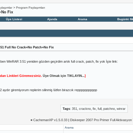
ylaşımlar
>
Program Paylaşımları
+No Fix
Üye Listesi
Ajanda
Arama
Bugünki M
51 Full No Crack+No Patch+No Fix
ben WinRAR 3.51 yeniden gözden geçirdim artık full crack, patch, fix yok İşte link:
dan Linkleri Göremezsiniz.
Üye Olmak için TIKLAYIN...
]
2 aydır giremiyorum replerim silinmiş lütfen birazcık reppppppppppp
Tags
:
351
,
crackno
,
fix
,
full
,
patchno
,
winrar
«
CachemanXP v1.5.0.33
|
Diskeeper 2007 Pro Primer Full Aktivasyon 
Arama