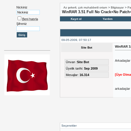
Nickiniz
Az şekerli, çok muhabbetli ortam
>
Bilgisayar
>
Pa
WinRAR 3.51 Full No Crack+No Patch
Beni hatırla
Kayıt ol
Yardım
Şifreniz
09-05-2009, 07:50:17
WinRAR 3.
Site Bot
Arkadaşlar 
Ünvan :
Site Bot
Üyelik tarihi:
Sep 2009
[Üye Olma
Mesajlar:
16.314
arkadaşlar 
Seçenekler