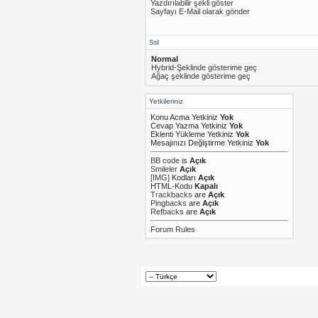
Yazdırılabilir şekli göster
Sayfayı E-Mail olarak gönder
Stil
Normal
Hybrid-Şeklinde gösterime geç
Ağaç şeklinde gösterime geç
Yetkileriniz
Konu Acma Yetkiniz
Yok
Cevap Yazma Yetkiniz
Yok
Eklenti Yükleme Yetkiniz
Yok
Mesajınızı Değiştirme Yetkiniz
Yok
BB code
is
Açık
Smileler
Açık
[IMG]
Kodları
Açık
HTML-Kodu
Kapalı
Trackbacks
are
Açık
Pingbacks
are
Açık
Refbacks
are
Açık
Forum Rules