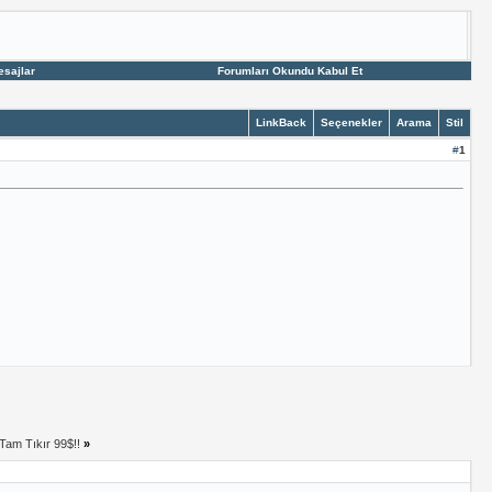
esajlar
Forumları Okundu Kabul Et
LinkBack
Seçenekler
Arama
Stil
#
1
Tam Tıkır 99$!!
»