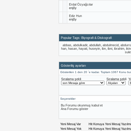
Erdal Özyağcılar
enj0y
Ediz Hun
enj0y
Popular Tags: Biyografi & Diskografi
abbas
,
abdulkadir
,
abdullah
,
abdulmecid
,
abdurr
han
,
hasan
,
hayati
,
huseyin
,
ibn
,
ibni
,
ibrahim
,
ikin
sul
Gösteriliş ayarları
Gösterilen 1 den 20 ´e kadar. Toplam 1067 Konu bu
Sıralama şekli
Sıralama şekli
Y
Seçenekler
Bu Forumu okunmuş kabul et
Ana Forumu göster
Yeni Mesaj Var
Hit Konuya Yeni Mesaj Yazılm
Yeni Mesaj Yok
Hit Konuya Yeni Mesaj Yazıl