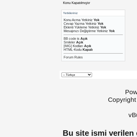
Konu Kapatılmıştır
Yetkileriniz
Konu Acma Yetkiniz
Yok
Cevap Yazma Yetkiniz
Yok
Eklenti Yükleme Yetkiniz
Yok
Mesajınızı Değiştirme Yetkiniz
Yok
BB code
is
Açık
Smileler
Açık
[IMG]
Kodları
Açık
HTML-Kodu
Kapalı
Forum Rules
Pow
Copyright
vBu
Bu site ismi verilen