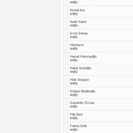
enj0y
Kemal İnci
enj0y
Kadir İnanır
enj0y
İzzet Günay
enj0y
Hümeyra
enj0y
Hayati Hamzaoğlu
enj0y
Haluk Kurtoğlu
enj0y
Hale Soygazi
enj0y
Gülşen Bubikoğlu
enj0y
Gazanfer Özcan
enj0y
Filiz Akın
enj0y
Fatma Girik
enj0y