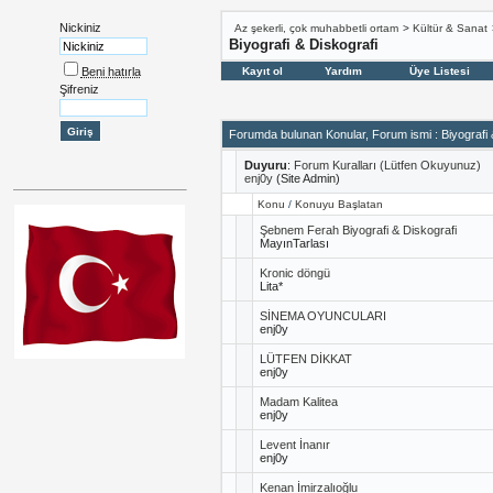
Nickiniz
Az şekerli, çok muhabbetli ortam
>
Kültür & Sanat
Biyografi & Diskografi
Beni hatırla
Kayıt ol
Yardım
Üye Listesi
Şifreniz
Forumda bulunan Konular, Forum ismi
: Biyografi
Duyuru
:
Forum Kuralları (Lütfen Okuyunuz)
enj0y
(Site Admin)
Konu
/
Konuyu Başlatan
Şebnem Ferah Biyografi & Diskografi
MayınTarlası
Kronic döngü
Lita*
SİNEMA OYUNCULARI
enj0y
LÜTFEN DİKKAT
enj0y
Madam Kalitea
enj0y
Levent İnanır
enj0y
Kenan İmirzalıoğlu